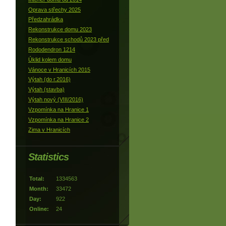
Oprava střechy 2025
Předzahrádka
Rekonstrukce domu 2023
Rekonstrukce schodů 2023 před
Rododendron 1214
Úklid kolem domu
Vánoce v Hranicích 2015
Výtah (do r.2016)
Výtah (stavba)
Výtah nový (VIII/2016)
Vzpomínka na Hranice 1
Vzpomínka na Hranice 2
Zima v Hranicích
Statistics
Total:
1334563
Month:
33472
Day:
922
Online:
24