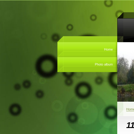
Home
Photo album
Hom
1