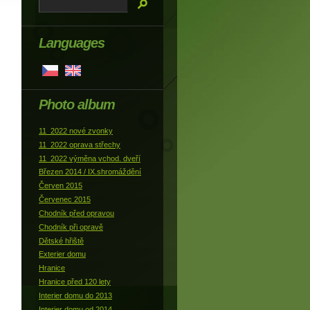
Languages
Photo album
11_2022 nové zvonky
11_2022 oprava střechy
11_2022 výměna vchod. dveří
Březen 2014 / IX.shromáždění
Červen 2015
Červenec 2015
Chodník před opravou
Chodník při opravě
Dětské hřiště
Exterier domu
Hranice
Hranice před 120 lety
Interier domu do 2013
Interier domu od 2014