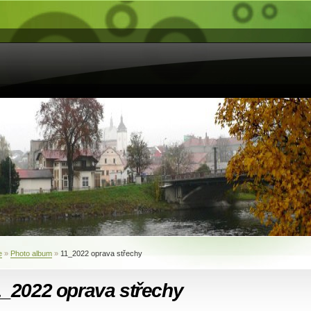
e
»
Photo album
»
11_2022 oprava střechy
1_2022 oprava střechy