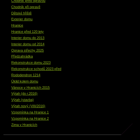
Chodník před opravou
Chodník při opravě
Dětské hřiště
Exterier domu
Hranice
Hranice před 120 lety
Interier domu do 2013
Interier domu od 2014
Oprava střechy 2025
Předzahrádka
Rekonstrukce domu 2023
Rekonstrukce schodů 2023 před
Rododendron 1214
Úklid kolem domu
Vánoce v Hranicích 2015
Výtah (do r.2016)
Výtah (stavba)
Výtah nový (VIII/2016)
Vzpomínka na Hranice 1
Vzpomínka na Hranice 2
Zima v Hranicích