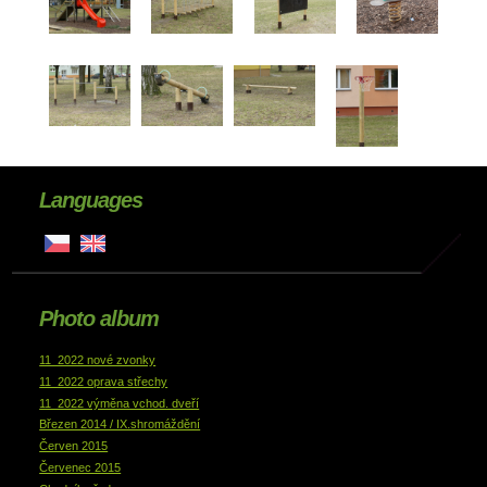
Languages
Photo album
11_2022 nové zvonky
11_2022 oprava střechy
11_2022 výměna vchod. dveří
Březen 2014 / IX.shromáždění
Červen 2015
Červenec 2015