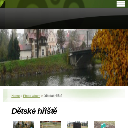
Home
»
Photo album
»
Dětské hřiště
Dětské hřiště