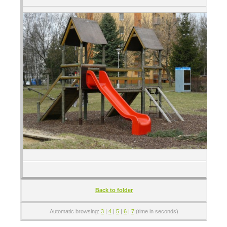
Back to folder
Automatic browsing:
3
|
4
|
5
|
6
|
7
(time in seconds)