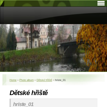
Home
»
Photo album
»
Dětské hřiště
»
hriste_01
Dětské hřiště
hriste_01