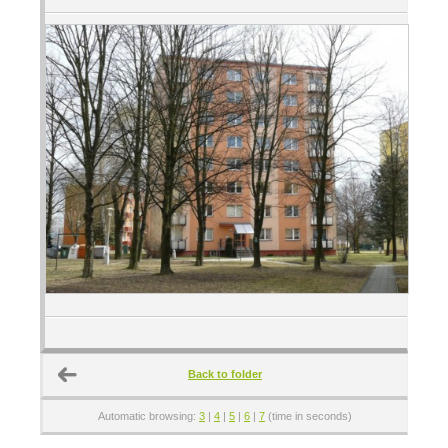
Back to folder
Automatic browsing:
3
|
4
|
5
|
6
|
7
(time in seconds)