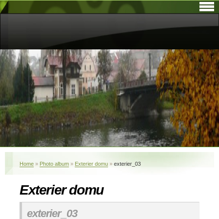
Home
»
Photo album
»
Exterier domu
»
exterier_03
Exterier domu
exterier_03