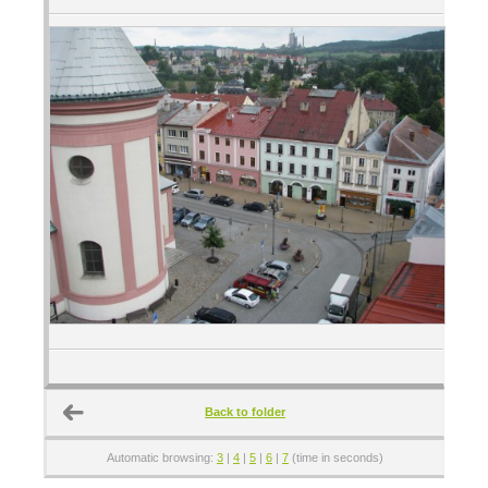
Back to folder
Automatic browsing:
3
|
4
|
5
|
6
|
7
(time in seconds)