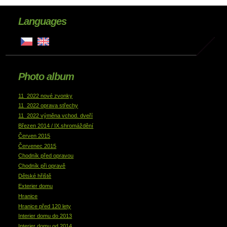
Languages
Photo album
11_2022 nové zvonky
11_2022 oprava střechy
11_2022 výměna vchod. dveří
Březen 2014 / IX.shromáždění
Červen 2015
Červenec 2015
Chodník před opravou
Chodník při opravě
Dětské hřiště
Exterier domu
Hranice
Hranice před 120 lety
Interier domu do 2013
Interier domu od 2014