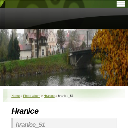
Home
»
Photo album
»
Hranice
»
hranice_51
Hranice
hranice_51