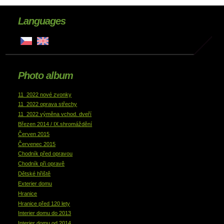
Languages
Photo album
11_2022 nové zvonky
11_2022 oprava střechy
11_2022 výměna vchod. dveří
Březen 2014 / IX.shromáždění
Červen 2015
Červenec 2015
Chodník před opravou
Chodník při opravě
Dětské hřiště
Exterier domu
Hranice
Hranice před 120 lety
Interier domu do 2013
Interier domu od 2014