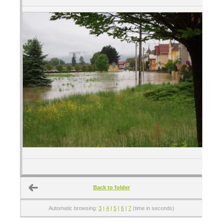
Back to folder
Automatic browsing:
3
|
4
|
5
|
6
|
7
(time in seconds)