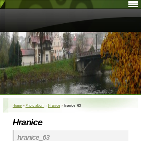
Home
»
Photo album
»
Hranice
»
hranice_63
Hranice
hranice_63