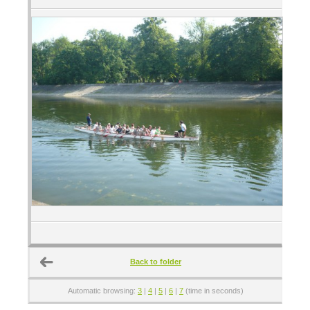
Back to folder
Automatic browsing:
3
|
4
|
5
|
6
|
7
(time in seconds)