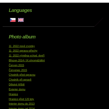
Languages
Photo album
11_2022 nové zvonky
11_2022 oprava střechy
11_2022 výměna vchod. dveří
Březen 2014 / IX.shromáždění
Červen 2015
Červenec 2015
Chodník před opravou
Chodník při opravě
Dětské hřiště
Exterier domu
Hranice
Hranice před 120 lety
Interier domu do 2013
Interier domu od 2014