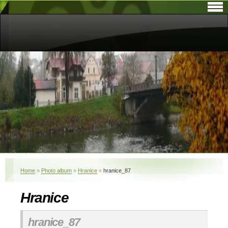
Home
»
Photo album
»
Hranice
»
hranice_87
Hranice
hranice_87