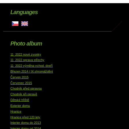
Languages
Photo album
11_2022 nové zvonky
11_2022 oprava střechy
11_2022 výměna vchod. dveří
Březen 2014 / IX.shromáždění
Červen 2015
Červenec 2015
Chodník před opravou
Chodník při opravě
Dětské hřiště
Exterier domu
Hranice
Hranice před 120 lety
Interier domu do 2013
Interier domu od 2014