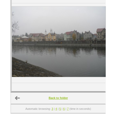
Back to folder
Automatic browsing:
3
|
4
|
5
|
6
|
7
(time in seconds)