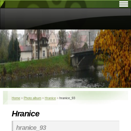
Home
»
Photo album
»
Hranice
»
hranice_93
Hranice
hranice_93