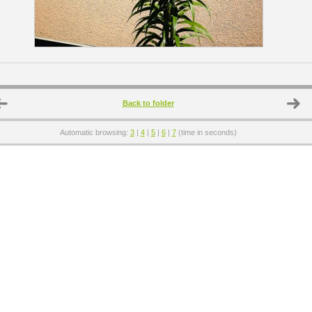
Back to folder
Automatic browsing:
3
|
4
|
5
|
6
|
7
(time in seconds)