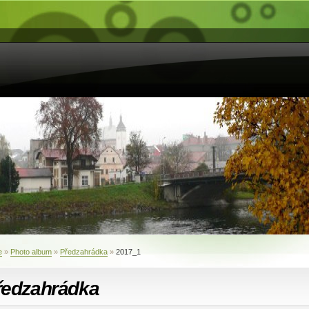
e
»
Photo album
»
Předzahrádka
»
2017_1
ředzahrádka