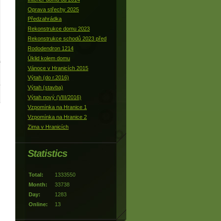
Oprava střechy 2025
Předzahrádka
Rekonstrukce domu 2023
Rekonstrukce schodů 2023 před
Rododendron 1214
Úklid kolem domu
Vánoce v Hranicích 2015
Výtah (do r.2016)
Výtah (stavba)
Výtah nový (VIII/2016)
Vzpomínka na Hranice 1
Vzpomínka na Hranice 2
Zima v Hranicích
Statistics
Total:
1333550
Month:
33738
Day:
1283
Online:
13