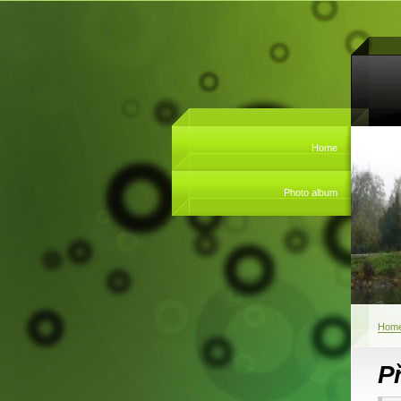
Home
Photo album
Hom
P