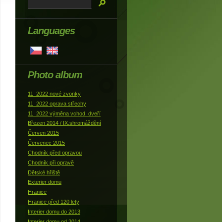
Languages
Photo album
11_2022 nové zvonky
11_2022 oprava střechy
11_2022 výměna vchod. dveří
Březen 2014 / IX.shromáždění
Červen 2015
Červenec 2015
Chodník před opravou
Chodník při opravě
Dětské hřiště
Exterier domu
Hranice
Hranice před 120 lety
Interier domu do 2013
Interier domu od 2014