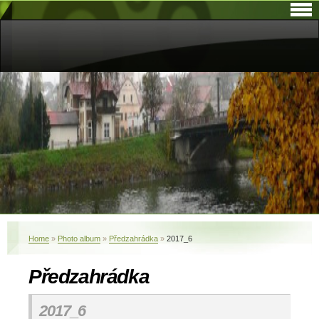
Home
»
Photo album
»
Předzahrádka
»
2017_6
Předzahrádka
2017_6