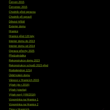
Červen 2015
Červenec 2015
Chodník před opravou
Chodník při opravě
Dětské hřiště
Exterier domu
Hranice
Hranice před 120 lety
Interier domu do 2013
Interier domu od 2014
Oprava střechy 2025
Předzahrádka
Rekonstrukce domu 2023
Rekonstrukce schodů 2023 před
Rododendron 1214
Úklid kolem domu
Vánoce v Hranicích 2015
Výtah (do r.2016)
Výtah (stavba)
Výtah nový (VIII/2016)
Vzpomínka na Hranice 1
Vzpomínka na Hranice 2
Zima v Hranicích