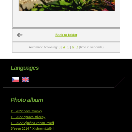
Back to folder
Automatic browsing:
3
|
4
|
5
|
6
|
7
(time in seconds)
Languages
Photo album
11_2022 nové zvonky
11_2022 oprava střechy
11_2022 výměna vchod. dveří
Březen 2014 / IX.shromáždění