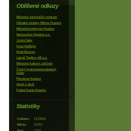
Oblíbené odkazy
Městské informační centrum
Oficiální stránky Města Hranice
Městská knihovna Hranice
Nemocnice Hranice a.s.
Jízdní řády
Hrad Helfštýn
Hrad Bouzov
Lázně Teplice n/B a.s.
Městské kulturní zařízení
Český hydrometeorologický
ústav
Plovárna Hranice
Sport v okolí
Fotbal Dukla Hranice
Statistiky
Celkem:
1333660
Měsíc:
33763
Den:
1323