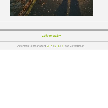
Zpět do složky
Automatické procházení:
3
|
4
|
5
|
6
|
7
(čas ve vteřinách)