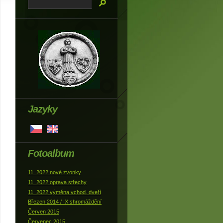
Jazyky
Fotoalbum
11_2022 nové zvonky
11_2022 oprava střechy
11_2022 výměna vchod. dveří
Březen 2014 / IX.shromáždění
Červen 2015
Červenec 2015