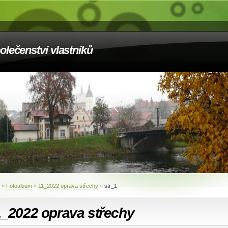
olečenství vlastníků
»
Fotoalbum
»
11_2022 oprava střechy
»
str_1
1_2022 oprava střechy