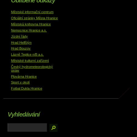
Oblíbené odkazy
Městské informační centrum
Oficiální stránky Města Hranice
Městská knihovna Hranice
Nemocnice Hranice a.s.
Jízdní řády
Hrad Helfštýn
Hrad Bouzov
Lázně Teplice n/B a.s.
Městské kulturní zařízení
Český hydrometeorologický
ústav
Plovárna Hranice
Sport v okolí
Fotbal Dukla Hranice
Vyhledávání