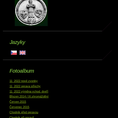
Jazyky
Fotoalbum
11_2022 nové zvonky
11_2022 oprava střechy
11_2022 výměna vchod. dveří
Březen 2014 / IX.shromáždění
Červen 2015
Červenec 2015
Chodník před opravou
Chodník při opravě