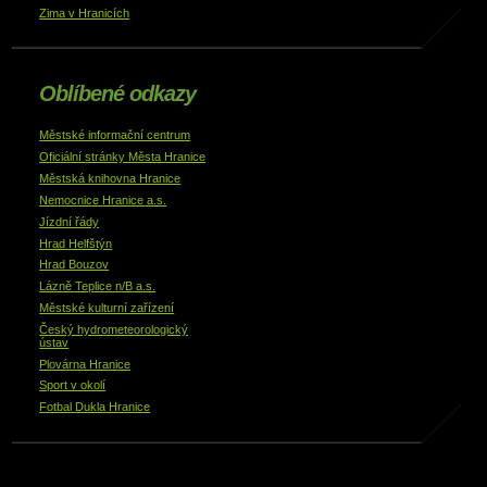
Zima v Hranicích
Oblíbené odkazy
Městské informační centrum
Oficiální stránky Města Hranice
Městská knihovna Hranice
Nemocnice Hranice a.s.
Jízdní řády
Hrad Helfštýn
Hrad Bouzov
Lázně Teplice n/B a.s.
Městské kulturní zařízení
Český hydrometeorologický
ústav
Plovárna Hranice
Sport v okolí
Fotbal Dukla Hranice