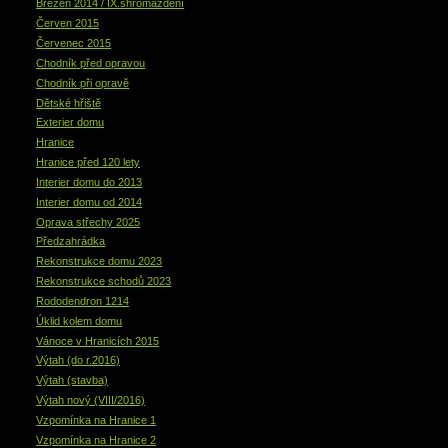
Březen 2014 / IX.shromáždění
Červen 2015
Červenec 2015
Chodník před opravou
Chodník při opravě
Dětské hřiště
Exterier domu
Hranice
Hranice před 120 lety
Interier domu do 2013
Interier domu od 2014
Oprava střechy 2025
Předzahrádka
Rekonstrukce domu 2023
Rekonstrukce schodů 2023
Rododendron 1214
Úklid kolem domu
Vánoce v Hranicích 2015
Výtah (do r.2016)
Výtah (stavba)
Výtah nový (VIII/2016)
Vzpomínka na Hranice 1
Vzpomínka na Hranice 2