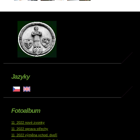
Jazyky
Fotoalbum
11_2022 nové zvonky
11_2022 oprava střechy
11_2022 výměna vchod. dveří