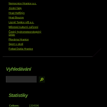
Nemocnice Hranice a.s.
Jízdní řády
Hrad Helfštýn
Hrad Bouzov
Lázně Teplice n/B a.s.
Městské kulturní zařízení
Český hydrometeorologický
ústav
Plovárna Hranice
Sport v okolí
Fotbal Dukla Hranice
Vyhledávání
Statistiky
Celkem:
1334596