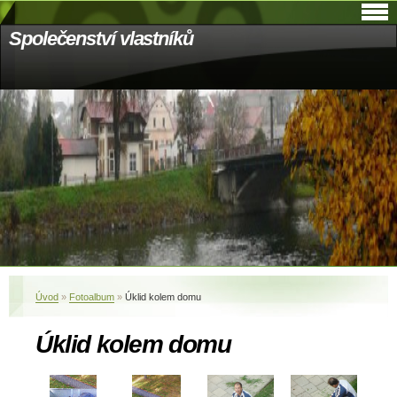
Společenství vlastníků
Úvod
»
Fotoalbum
»
Úklid kolem domu
Úklid kolem domu