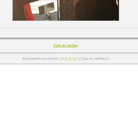
Zpět do složky
Automatické procházení:
3
|
4
|
5
|
6
|
7
(čas ve vteřinách)