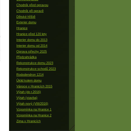
Chodník před opravou
Chodník při opravě
Dětské hřiště
Exterier domu
Hranice
Hranice před 120 lety
Interier domu do 2013
Interier domu od 2014
Oprava střechy 2025
Předzahrádka
Rekonstrukce domu 2023
Rekonstrukce schodů 2023
Rododendron 1214
Úklid kolem domu
Vánoce v Hranicích 2015
Výtah (do r.2016)
Výtah (stavba)
Výtah nový (VIII/2016)
Vzpomínka na Hranice 1
Vzpomínka na Hranice 2
Zima v Hranicích