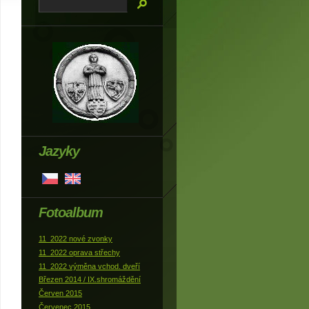
Jazyky
Fotoalbum
11_2022 nové zvonky
11_2022 oprava střechy
11_2022 výměna vchod. dveří
Březen 2014 / IX.shromáždění
Červen 2015
Červenec 2015