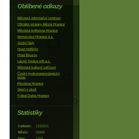
Oblíbené odkazy
Městské informační centrum
Oficiální stránky Města Hranice
Městská knihovna Hranice
Nemocnice Hranice a.s.
Jízdní řády
Hrad Helfštýn
Hrad Bouzov
Lázně Teplice n/B a.s.
Městské kulturní zařízení
Český hydrometeorologický
ústav
Plovárna Hranice
Sport v okolí
Fotbal Dukla Hranice
Statistiky
Celkem:
1332921
Měsíc:
33465
Den:
1159