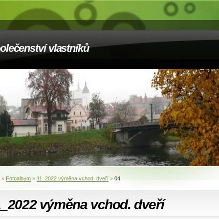
olečenství vlastníků
»
Fotoalbum
»
11_2022 výměna vchod. dveří
»
04
1_2022 výměna vchod. dveří