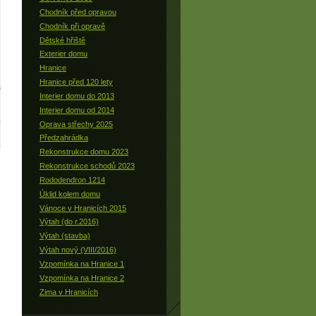
Chodník před opravou
Chodník při opravě
Dětské hřiště
Exterier domu
Hranice
Hranice před 120 lety
Interier domu do 2013
Interier domu od 2014
Oprava střechy 2025
Předzahrádka
Rekonstrukce domu 2023
Rekonstrukce schodů 2023
Rododendron 1214
Úklid kolem domu
Vánoce v Hranicích 2015
Výtah (do r.2016)
Výtah (stavba)
Výtah nový (VIII/2016)
Vzpomínka na Hranice 1
Vzpomínka na Hranice 2
Zima v Hranicích