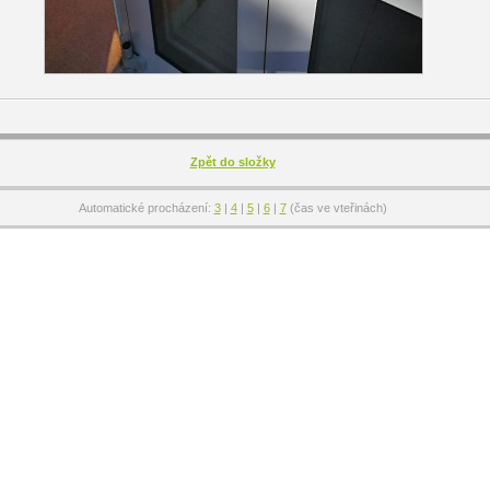
Zpět do složky
Automatické procházení:
3
|
4
|
5
|
6
|
7
(čas ve vteřinách)