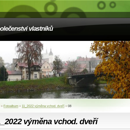
olečenství vlastníků
»
Fotoalbum
»
11_2022 výměna vchod. dveří
»
08
1_2022 výměna vchod. dveří