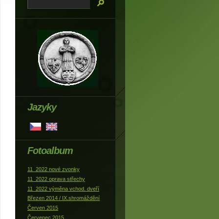
Jazyky
Fotoalbum
11_2022 nové zvonky
11_2022 oprava střechy
11_2022 výměna vchod. dveří
Březen 2014 / IX.shromáždění
Červen 2015
Červenec 2015