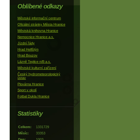
Oblíbené odkazy
Městské informační centrum
Oficiální stránky Města Hranice
Městská knihovna Hranice
Nemocnice Hranice a.s.
Jízdní řády
Hrad Helfštýn
Hrad Bouzov
Lázně Teplice n/B a.s.
Městské kulturní zařízení
Český hydrometeorologický
ústav
Plovárna Hranice
Sport v okolí
Fotbal Dukla Hranice
Statistiky
Celkem:
1331729
Měsíc:
33353
Den:
1003