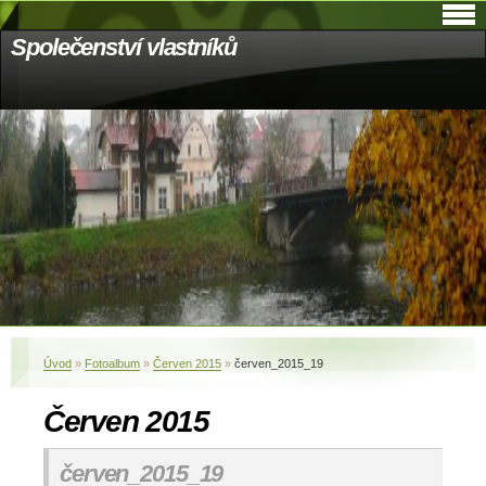
Společenství vlastníků
Úvod
»
Fotoalbum
»
Červen 2015
»
červen_2015_19
Červen 2015
červen_2015_19