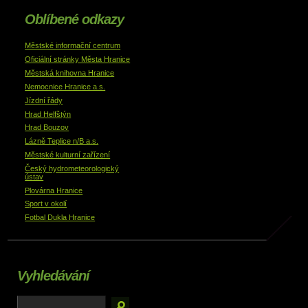
Oblíbené odkazy
Městské informační centrum
Oficiální stránky Města Hranice
Městská knihovna Hranice
Nemocnice Hranice a.s.
Jízdní řády
Hrad Helfštýn
Hrad Bouzov
Lázně Teplice n/B a.s.
Městské kulturní zařízení
Český hydrometeorologický
ústav
Plovárna Hranice
Sport v okolí
Fotbal Dukla Hranice
Vyhledávání