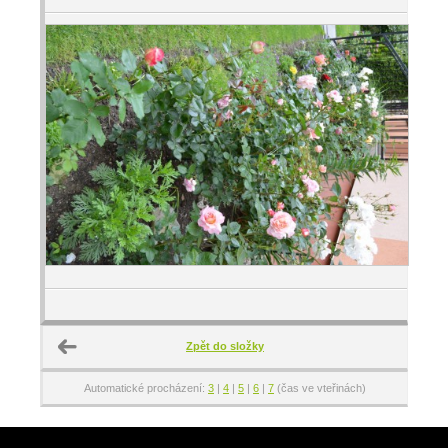
Zpět do složky
Automatické procházení:
3
|
4
|
5
|
6
|
7
(čas ve vteřinách)