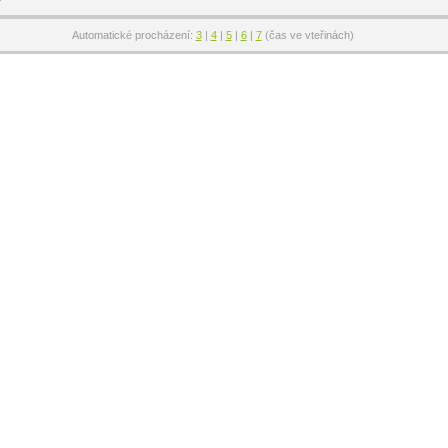
Automatické procházení:
3
|
4
|
5
|
6
|
7
(čas ve vteřinách)