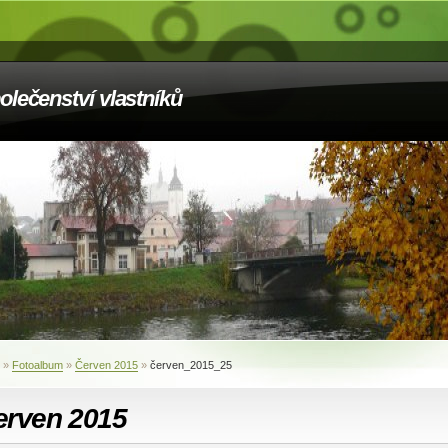
olečenství vlastníků
»
Fotoalbum
»
Červen 2015
»
červen_2015_25
erven 2015