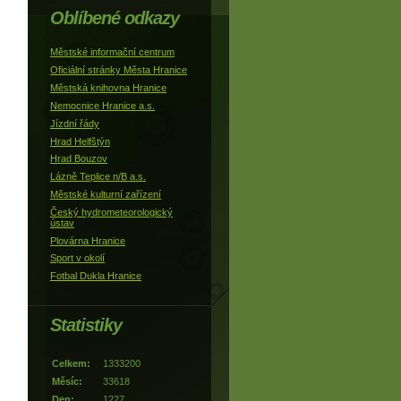
Oblíbené odkazy
Městské informační centrum
Oficiální stránky Města Hranice
Městská knihovna Hranice
Nemocnice Hranice a.s.
Jízdní řády
Hrad Helfštýn
Hrad Bouzov
Lázně Teplice n/B a.s.
Městské kulturní zařízení
Český hydrometeorologický
ústav
Plovárna Hranice
Sport v okolí
Fotbal Dukla Hranice
Statistiky
Celkem:
1333200
Měsíc:
33618
Den:
1227