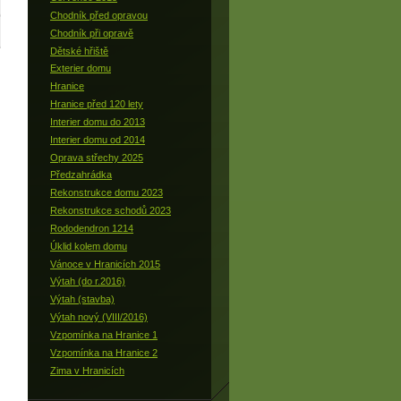
Chodník před opravou
Chodník při opravě
Dětské hřiště
Exterier domu
Hranice
Hranice před 120 lety
Interier domu do 2013
Interier domu od 2014
Oprava střechy 2025
Předzahrádka
Rekonstrukce domu 2023
Rekonstrukce schodů 2023
Rododendron 1214
Úklid kolem domu
Vánoce v Hranicích 2015
Výtah (do r.2016)
Výtah (stavba)
Výtah nový (VIII/2016)
Vzpomínka na Hranice 1
Vzpomínka na Hranice 2
Zima v Hranicích