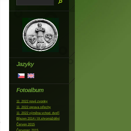
Jazyky
Fotoalbum
11_2022 nové zvonky
11_2022 oprava střechy
11_2022 výměna vchod. dveří
Březen 2014 / IX.shromáždění
Červen 2015
Červenec 2015