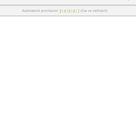
Automatické procházení:
3
|
4
|
5
|
6
|
7
(čas ve vteřinách)