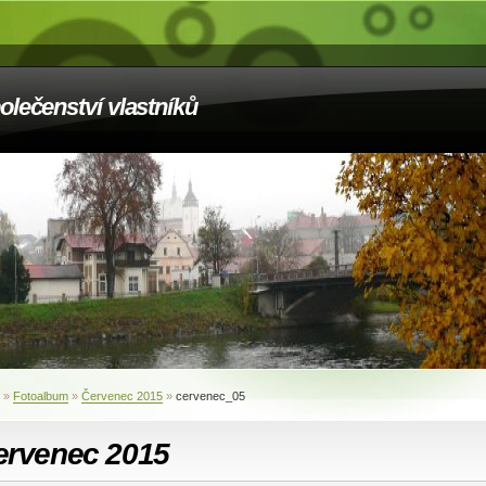
olečenství vlastníků
»
Fotoalbum
»
Červenec 2015
»
cervenec_05
ervenec 2015