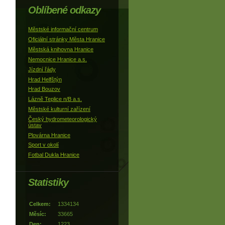
Oblíbené odkazy
Městské informační centrum
Oficiální stránky Města Hranice
Městská knihovna Hranice
Nemocnice Hranice a.s.
Jízdní řády
Hrad Helfštýn
Hrad Bouzov
Lázně Teplice n/B a.s.
Městské kulturní zařízení
Český hydrometeorologický
ústav
Plovárna Hranice
Sport v okolí
Fotbal Dukla Hranice
Statistiky
Celkem:
1334134
Měsíc:
33665
Den:
1223