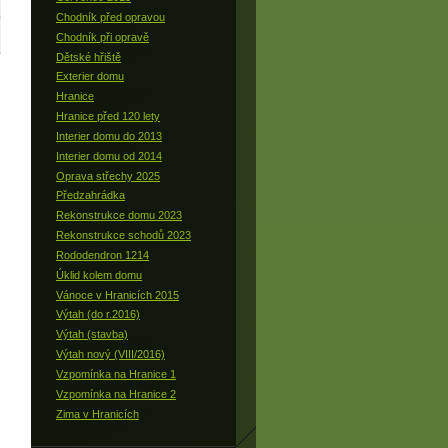
Chodník před opravou
Chodník při opravě
Dětské hřiště
Exterier domu
Hranice
Hranice před 120 lety
Interier domu do 2013
Interier domu od 2014
Oprava střechy 2025
Předzahrádka
Rekonstrukce domu 2023
Rekonstrukce schodů 2023
Rododendron 1214
Úklid kolem domu
Vánoce v Hranicích 2015
Výtah (do r.2016)
Výtah (stavba)
Výtah nový (VIII/2016)
Vzpomínka na Hranice 1
Vzpomínka na Hranice 2
Zima v Hranicích