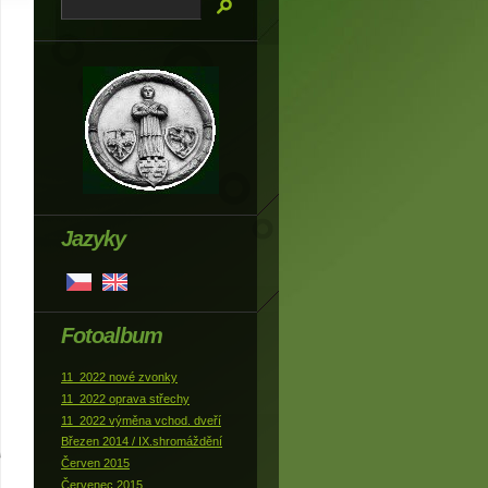
Jazyky
Fotoalbum
11_2022 nové zvonky
11_2022 oprava střechy
11_2022 výměna vchod. dveří
Březen 2014 / IX.shromáždění
Červen 2015
Červenec 2015