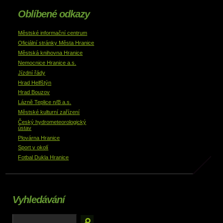
Oblíbené odkazy
Městské informační centrum
Oficiální stránky Města Hranice
Městská knihovna Hranice
Nemocnice Hranice a.s.
Jízdní řády
Hrad Helfštýn
Hrad Bouzov
Lázně Teplice n/B a.s.
Městské kulturní zařízení
Český hydrometeorologický
ústav
Plovárna Hranice
Sport v okolí
Fotbal Dukla Hranice
Vyhledávání