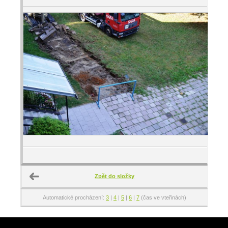
Zpět do složky
Automatické procházení:
3
|
4
|
5
|
6
|
7
(čas ve vteřinách)