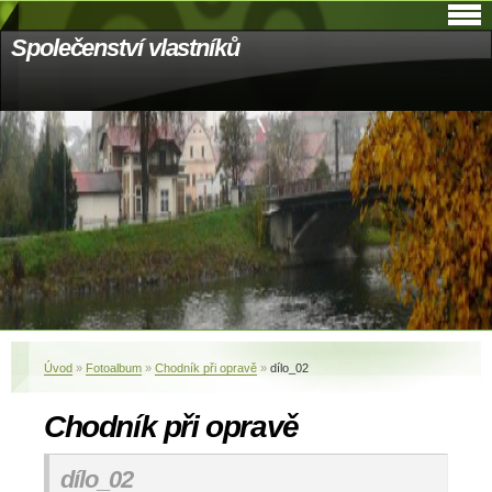
Společenství vlastníků
Úvod
»
Fotoalbum
»
Chodník při opravě
»
dílo_02
Chodník při opravě
dílo_02