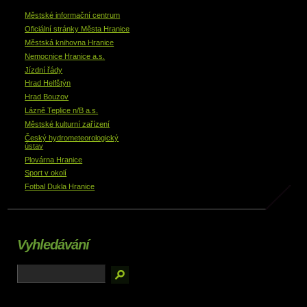
Městské informační centrum
Oficiální stránky Města Hranice
Městská knihovna Hranice
Nemocnice Hranice a.s.
Jízdní řády
Hrad Helfštýn
Hrad Bouzov
Lázně Teplice n/B a.s.
Městské kulturní zařízení
Český hydrometeorologický
ústav
Plovárna Hranice
Sport v okolí
Fotbal Dukla Hranice
Vyhledávání