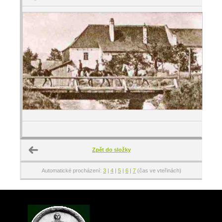
Zpět do složky
Automatické procházení:
3
|
4
|
5
|
6
|
7
(čas ve vteřinách)