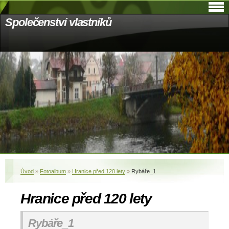
Společenství vlastníků
Úvod
»
Fotoalbum
»
Hranice před 120 lety
»
Rybáře_1
Hranice před 120 lety
Rybáře_1