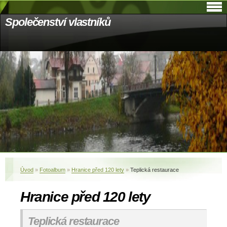
Společenství vlastníků
Úvod
»
Fotoalbum
»
Hranice před 120 lety
»
Teplická restaurace
Hranice před 120 lety
Teplická restaurace