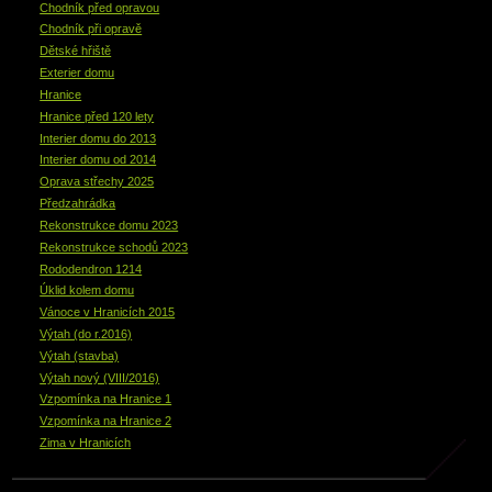
Chodník před opravou
Chodník při opravě
Dětské hřiště
Exterier domu
Hranice
Hranice před 120 lety
Interier domu do 2013
Interier domu od 2014
Oprava střechy 2025
Předzahrádka
Rekonstrukce domu 2023
Rekonstrukce schodů 2023
Rododendron 1214
Úklid kolem domu
Vánoce v Hranicích 2015
Výtah (do r.2016)
Výtah (stavba)
Výtah nový (VIII/2016)
Vzpomínka na Hranice 1
Vzpomínka na Hranice 2
Zima v Hranicích