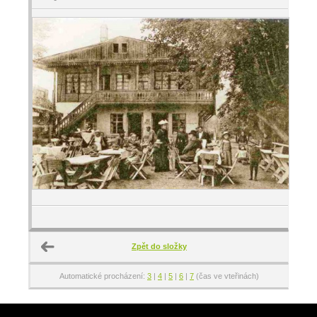
Zpět do složky
Automatické procházení:
3
|
4
|
5
|
6
|
7
(čas ve vteřinách)