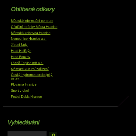
Oblíbené odkazy
Městské informační centrum
Oficiální stránky Města Hranice
Městská knihovna Hranice
Nemocnice Hranice a.s.
Jízdní řády
Hrad Helfštýn
Hrad Bouzov
Lázně Teplice n/B a.s.
Městské kulturní zařízení
Český hydrometeorologický
ústav
Plovárna Hranice
Sport v okolí
Fotbal Dukla Hranice
Vyhledávání