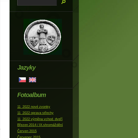
Jazyky
Fotoalbum
11_2022 nové zvonky
11_2022 oprava střechy
11_2022 výměna vchod. dveří
Březen 2014 / IX.shromáždění
Červen 2015
Červenec 2015