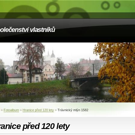
olečenství vlastníků
»
Fotoalbum
»
Hranice před 120 lety
»
Trávnický mlýn 1582
anice před 120 lety