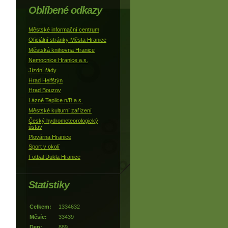
Oblíbené odkazy
Městské informační centrum
Oficiální stránky Města Hranice
Městská knihovna Hranice
Nemocnice Hranice a.s.
Jízdní řády
Hrad Helfštýn
Hrad Bouzov
Lázně Teplice n/B a.s.
Městské kulturní zařízení
Český hydrometeorologický
ústav
Plovárna Hranice
Sport v okolí
Fotbal Dukla Hranice
Statistiky
Celkem:
1334632
Měsíc:
33439
Den:
889