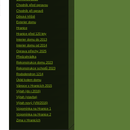
Chodník před opravou
Chodník při opravě
Dětské hřiště
Exterier domu
Hranice
Hranice před 120 lety
Interier domu do 2013
Interier domu od 2014
Oprava střechy 2025
Předzahrádka
Rekonstrukce domu 2023
Rekonstrukce schodů 2023
Rododendron 1214
Úklid kolem domu
Vánoce v Hranicích 2015
Výtah (do r.2016)
Výtah (stavba)
Výtah nový (VIII/2016)
Vzpomínka na Hranice 1
Vzpomínka na Hranice 2
Zima v Hranicích