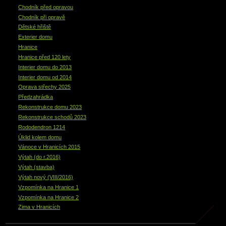
Chodník před opravou
Chodník při opravě
Dětské hřiště
Exterier domu
Hranice
Hranice před 120 lety
Interier domu do 2013
Interier domu od 2014
Oprava střechy 2025
Předzahrádka
Rekonstrukce domu 2023
Rekonstrukce schodů 2023
Rododendron 1214
Úklid kolem domu
Vánoce v Hranicích 2015
Výtah (do r.2016)
Výtah (stavba)
Výtah nový (VIII/2016)
Vzpomínka na Hranice 1
Vzpomínka na Hranice 2
Zima v Hranicích