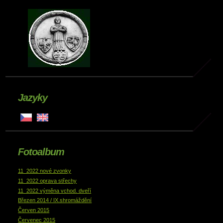
Jazyky
Fotoalbum
11_2022 nové zvonky
11_2022 oprava střechy
11_2022 výměna vchod. dveří
Březen 2014 / IX.shromáždění
Červen 2015
Červenec 2015