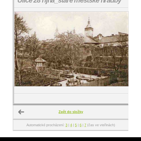
Ulice 28 října_staré městské hradby
Zpět do složky
Automatické procházení:
3
|
4
|
5
|
6
|
7
(čas ve vteřinách)