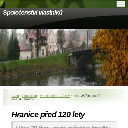
Společenství vlastníků
Úvod
»
Fotoalbum
»
Hranice před 120 lety
»
Ulice 28 října_staré
městské hradby
Hranice před 120 lety