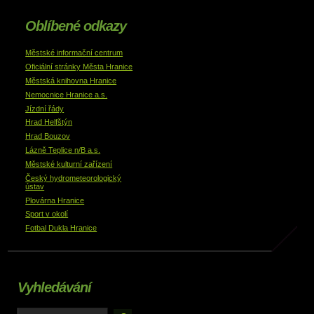
Oblíbené odkazy
Městské informační centrum
Oficiální stránky Města Hranice
Městská knihovna Hranice
Nemocnice Hranice a.s.
Jízdní řády
Hrad Helfštýn
Hrad Bouzov
Lázně Teplice n/B a.s.
Městské kulturní zařízení
Český hydrometeorologický
ústav
Plovárna Hranice
Sport v okolí
Fotbal Dukla Hranice
Vyhledávání