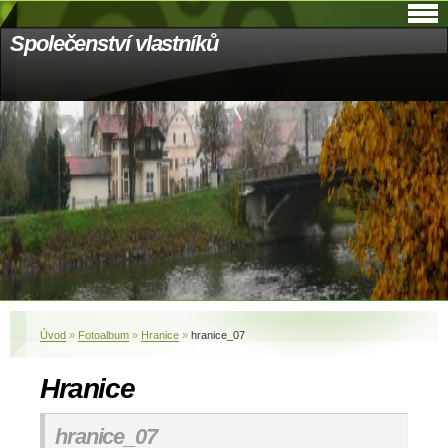
Společenství vlastníků
Úvod
»
Fotoalbum
»
Hranice
»
hranice_07
Hranice
hranice_07