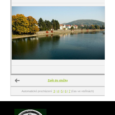
Zpět do složky
Automatické procházení:
3
|
4
|
5
|
6
|
7
(čas ve vteřinách)