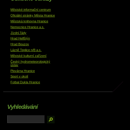
Městské informační centrum
Oficiální stránky Města Hranice
Městská knihovna Hranice
Nemocnice Hranice a.s.
Jízdní řády
Hrad Helfštýn
Hrad Bouzov
Lázně Teplice n/B a.s.
Městské kulturní zařízení
Český hydrometeorologický
ústav
Plovárna Hranice
Sport v okolí
Fotbal Dukla Hranice
Vyhledávání