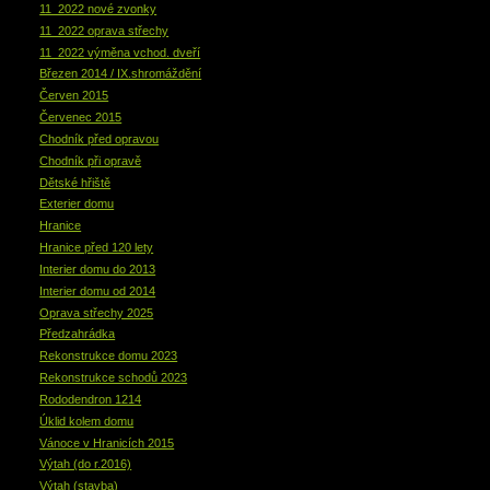
11_2022 nové zvonky
11_2022 oprava střechy
11_2022 výměna vchod. dveří
Březen 2014 / IX.shromáždění
Červen 2015
Červenec 2015
Chodník před opravou
Chodník při opravě
Dětské hřiště
Exterier domu
Hranice
Hranice před 120 lety
Interier domu do 2013
Interier domu od 2014
Oprava střechy 2025
Předzahrádka
Rekonstrukce domu 2023
Rekonstrukce schodů 2023
Rododendron 1214
Úklid kolem domu
Vánoce v Hranicích 2015
Výtah (do r.2016)
Výtah (stavba)