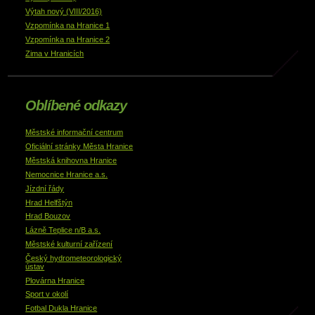
Výtah nový (VIII/2016)
Vzpomínka na Hranice 1
Vzpomínka na Hranice 2
Zima v Hranicích
Oblíbené odkazy
Městské informační centrum
Oficiální stránky Města Hranice
Městská knihovna Hranice
Nemocnice Hranice a.s.
Jízdní řády
Hrad Helfštýn
Hrad Bouzov
Lázně Teplice n/B a.s.
Městské kulturní zařízení
Český hydrometeorologický
ústav
Plovárna Hranice
Sport v okolí
Fotbal Dukla Hranice