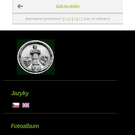
Zpět do složky
Automatické procházení:
3
|
4
|
5
|
6
|
7
(čas ve vteřinách)
Jazyky
Fotoalbum