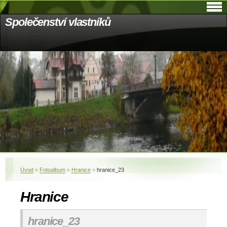
Společenství vlastníků
Úvod
»
Fotoalbum
»
Hranice
»
hranice_23
Hranice
hranice_23