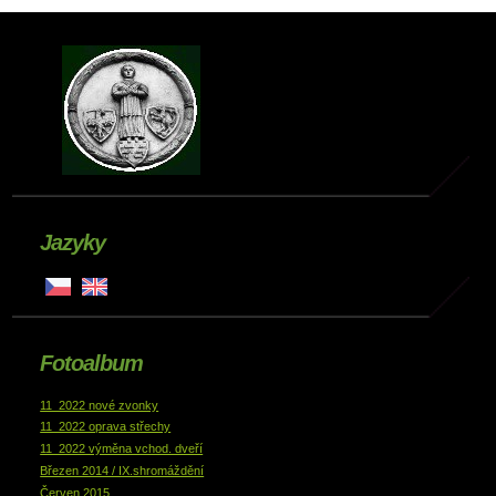
Jazyky
Fotoalbum
11_2022 nové zvonky
11_2022 oprava střechy
11_2022 výměna vchod. dveří
Březen 2014 / IX.shromáždění
Červen 2015