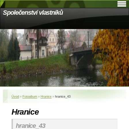
Společenství vlastníků
Úvod
»
Fotoalbum
»
Hranice
»
hranice_43
Hranice
hranice_43