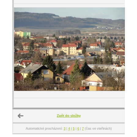
Zpět do složky
Automatické procházení:
3
|
4
|
5
|
6
|
7
(čas ve vteřinách)