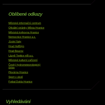
Oblíbené odkazy
Městské informační centrum
Oficiální stránky Města Hranice
Městská knihovna Hranice
Nemocnice Hranice a.s.
Jízdní řády
Hrad Helfštýn
Hrad Bouzov
Lázně Teplice n/B a.s.
Městské kulturní zařízení
Český hydrometeorologický
ústav
Plovárna Hranice
Sport v okolí
Fotbal Dukla Hranice
Vyhledávání