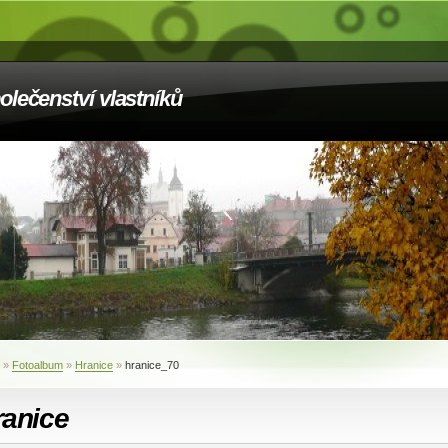
olečenství vlastníků
»
Fotoalbum
»
Hranice
»
hranice_70
ranice