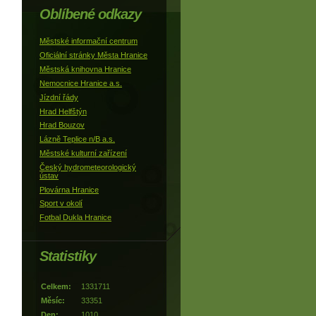
Oblíbené odkazy
Městské informační centrum
Oficiální stránky Města Hranice
Městská knihovna Hranice
Nemocnice Hranice a.s.
Jízdní řády
Hrad Helfštýn
Hrad Bouzov
Lázně Teplice n/B a.s.
Městské kulturní zařízení
Český hydrometeorologický
ústav
Plovárna Hranice
Sport v okolí
Fotbal Dukla Hranice
Statistiky
Celkem:
1331711
Měsíc:
33351
Den:
1010