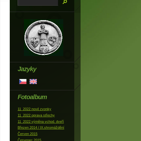
Jazyky
Fotoalbum
11_2022 nové zvonky
11_2022 oprava střechy
11_2022 výměna vchod. dveří
Březen 2014 / IX.shromáždění
Červen 2015
Červenec 2015