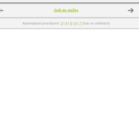
Zpět do složky
Automatické procházení:
3
|
4
|
5
|
6
|
7
(čas ve vteřinách)