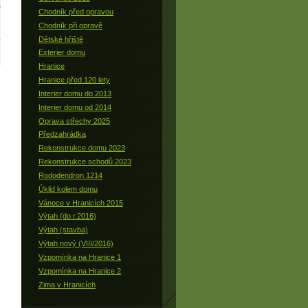
Chodník před opravou
Chodník při opravě
Dětské hřiště
Exterier domu
Hranice
Hranice před 120 lety
Interier domu do 2013
Interier domu od 2014
Oprava střechy 2025
Předzahrádka
Rekonstrukce domu 2023
Rekonstrukce schodů 2023
Rododendron 1214
Úklid kolem domu
Vánoce v Hranicích 2015
Výtah (do r.2016)
Výtah (stavba)
Výtah nový (VIII/2016)
Vzpomínka na Hranice 1
Vzpomínka na Hranice 2
Zima v Hranicích