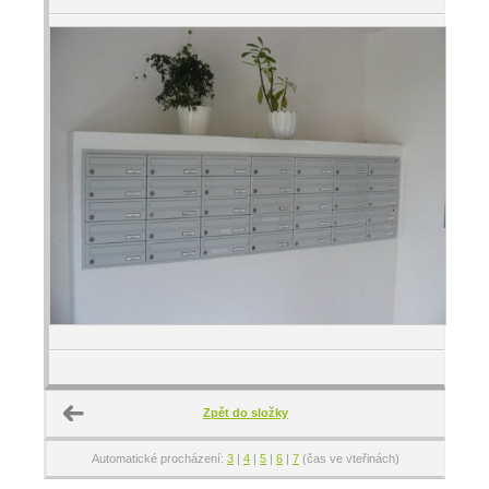
Zpět do složky
Automatické procházení:
3
|
4
|
5
|
6
|
7
(čas ve vteřinách)