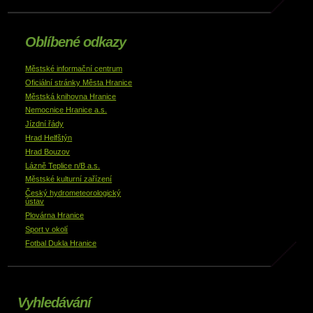
Oblíbené odkazy
Městské informační centrum
Oficiální stránky Města Hranice
Městská knihovna Hranice
Nemocnice Hranice a.s.
Jízdní řády
Hrad Helfštýn
Hrad Bouzov
Lázně Teplice n/B a.s.
Městské kulturní zařízení
Český hydrometeorologický
ústav
Plovárna Hranice
Sport v okolí
Fotbal Dukla Hranice
Vyhledávání