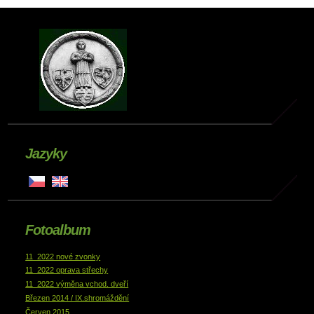
Jazyky
Fotoalbum
11_2022 nové zvonky
11_2022 oprava střechy
11_2022 výměna vchod. dveří
Březen 2014 / IX.shromáždění
Červen 2015