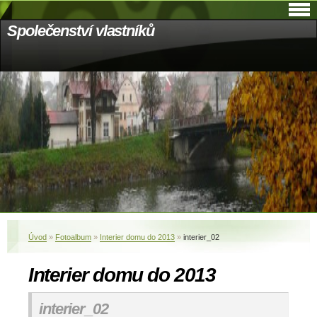
Společenství vlastníků
Úvod
»
Fotoalbum
»
Interier domu do 2013
»
interier_02
Interier domu do 2013
interier_02