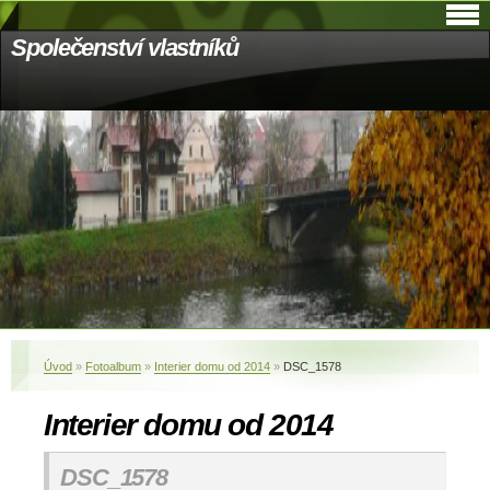
Společenství vlastníků
Úvod
»
Fotoalbum
»
Interier domu od 2014
»
DSC_1578
Interier domu od 2014
DSC_1578