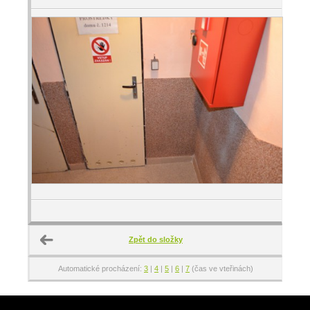
Zpět do složky
Automatické procházení:
3
|
4
|
5
|
6
|
7
(čas ve vteřinách)