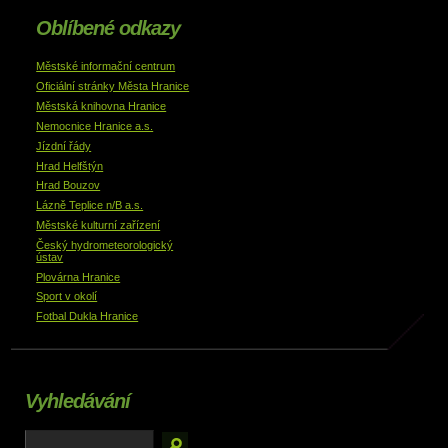
Oblíbené odkazy
Městské informační centrum
Oficiální stránky Města Hranice
Městská knihovna Hranice
Nemocnice Hranice a.s.
Jízdní řády
Hrad Helfštýn
Hrad Bouzov
Lázně Teplice n/B a.s.
Městské kulturní zařízení
Český hydrometeorologický
ústav
Plovárna Hranice
Sport v okolí
Fotbal Dukla Hranice
Vyhledávání