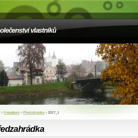
olečenství vlastníků
»
Fotoalbum
»
Předzahrádka
»
2017_1
ředzahrádka