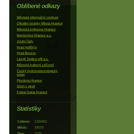
Oblíbené odkazy
Městské informační centrum
Oficiální stránky Města Hranice
Městská knihovna Hranice
Nemocnice Hranice a.s.
Jízdní řády
Hrad Helfštýn
Hrad Bouzov
Lázně Teplice n/B a.s.
Městské kulturní zařízení
Český hydrometeorologický
ústav
Plovárna Hranice
Sport v okolí
Fotbal Dukla Hranice
Statistiky
Celkem:
1334391
Měsíc:
33579
Den:
1020