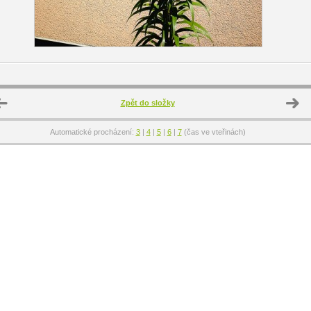
Zpět do složky
Automatické procházení:
3
|
4
|
5
|
6
|
7
(čas ve vteřinách)