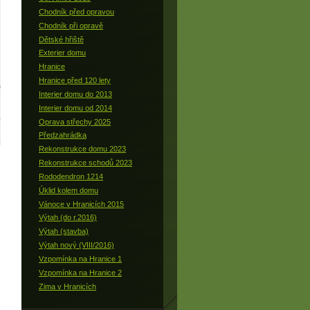
Chodník před opravou
Chodník při opravě
Dětské hřiště
Exterier domu
Hranice
Hranice před 120 lety
Interier domu do 2013
Interier domu od 2014
Oprava střechy 2025
Předzahrádka
Rekonstrukce domu 2023
Rekonstrukce schodů 2023
Rododendron 1214
Úklid kolem domu
Vánoce v Hranicích 2015
Výtah (do r.2016)
Výtah (stavba)
Výtah nový (VIII/2016)
Vzpomínka na Hranice 1
Vzpomínka na Hranice 2
Zima v Hranicích