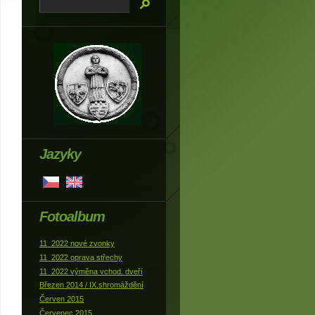
Jazyky
Fotoalbum
11_2022 nové zvonky
11_2022 oprava střechy
11_2022 výměna vchod. dveří
Březen 2014 / IX.shromáždění
Červen 2015
Červenec 2015