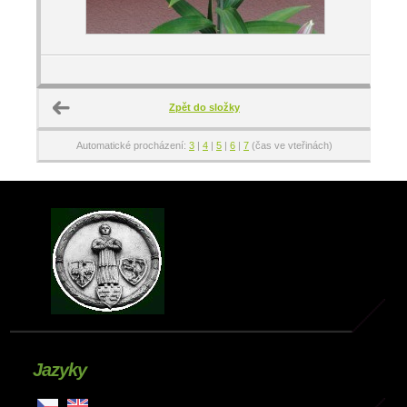
Zpět do složky
Automatické procházení:
3
|
4
|
5
|
6
|
7
(čas ve vteřinách)
Jazyky