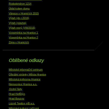
Rododendron 1214
Úklid kolem domu
Vánoce v Hranicích 2015
Výtah (do r.2016)
Výtah (stavba)
Výtah nový (VIII/2016)
Vzpomínka na Hranice 1
Vzpomínka na Hranice 2
Zima v Hranicích
Oblíbené odkazy
Městské informační centrum
Oficiální stránky Města Hranice
Městská knihovna Hranice
Nemocnice Hranice a.s.
Jízdní řády
Hrad Helfštýn
Hrad Bouzov
Lázně Teplice n/B a.s.
Městské kulturní zařízení