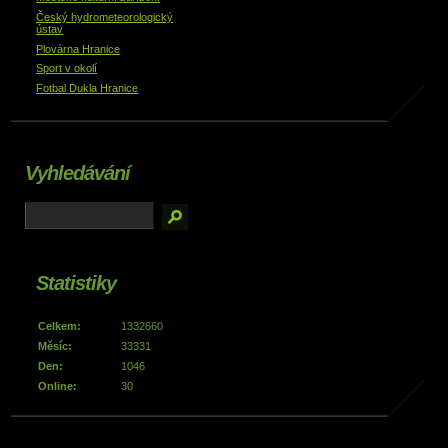
Český hydrometeorologický
ústav
Plovárna Hranice
Sport v okolí
Fotbal Dukla Hranice
Vyhledávání
Statistiky
Celkem:
1332660
Měsíc:
33331
Den:
1046
Online:
30