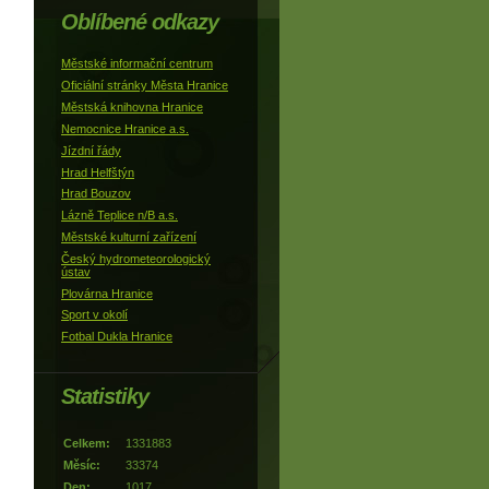
Oblíbené odkazy
Městské informační centrum
Oficiální stránky Města Hranice
Městská knihovna Hranice
Nemocnice Hranice a.s.
Jízdní řády
Hrad Helfštýn
Hrad Bouzov
Lázně Teplice n/B a.s.
Městské kulturní zařízení
Český hydrometeorologický
ústav
Plovárna Hranice
Sport v okolí
Fotbal Dukla Hranice
Statistiky
Celkem:
1331883
Měsíc:
33374
Den:
1017