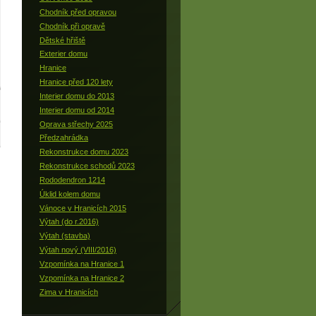
Chodník před opravou
Chodník při opravě
Dětské hřiště
Exterier domu
Hranice
Hranice před 120 lety
Interier domu do 2013
Interier domu od 2014
Oprava střechy 2025
Předzahrádka
Rekonstrukce domu 2023
Rekonstrukce schodů 2023
Rododendron 1214
Úklid kolem domu
Vánoce v Hranicích 2015
Výtah (do r.2016)
Výtah (stavba)
Výtah nový (VIII/2016)
Vzpomínka na Hranice 1
Vzpomínka na Hranice 2
Zima v Hranicích