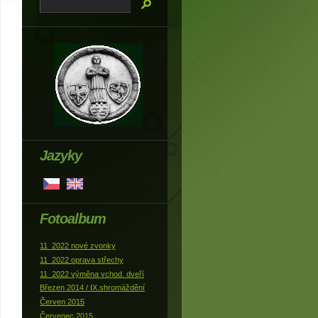
Jazyky
Fotoalbum
11_2022 nové zvonky
11_2022 oprava střechy
11_2022 výměna vchod. dveří
Březen 2014 / IX.shromáždění
Červen 2015
Červenec 2015