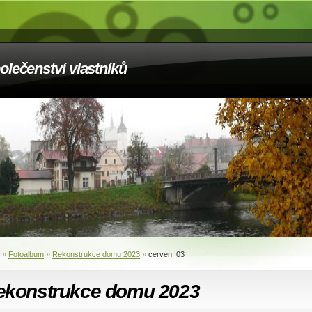
olečenství vlastníků
»
Fotoalbum
»
Rekonstrukce domu 2023
»
cerven_03
ekonstrukce domu 2023