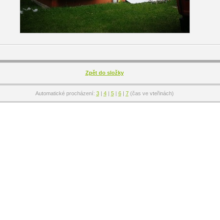
Zpět do složky
Automatické procházení:
3
|
4
|
5
|
6
|
7
(čas ve vteřinách)