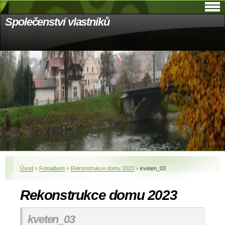
Společenství vlastníků
Úvod
»
Fotoalbum
»
Rekonstrukce domu 2023
»
kveten_03
Rekonstrukce domu 2023
kveten_03