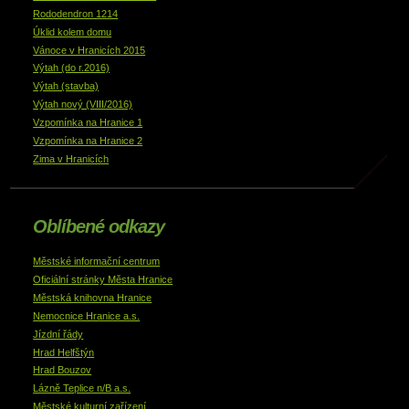
Rododendron 1214
Úklid kolem domu
Vánoce v Hranicích 2015
Výtah (do r.2016)
Výtah (stavba)
Výtah nový (VIII/2016)
Vzpomínka na Hranice 1
Vzpomínka na Hranice 2
Zima v Hranicích
Oblíbené odkazy
Městské informační centrum
Oficiální stránky Města Hranice
Městská knihovna Hranice
Nemocnice Hranice a.s.
Jízdní řády
Hrad Helfštýn
Hrad Bouzov
Lázně Teplice n/B a.s.
Městské kulturní zařízení