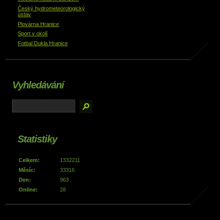
Český hydrometeorologický
ústav
Plovárna Hranice
Sport v okolí
Fotbal Dukla Hranice
Vyhledávání
Statistiky
Celkem:
1332211
Měsíc:
33316
Den:
963
Online:
28