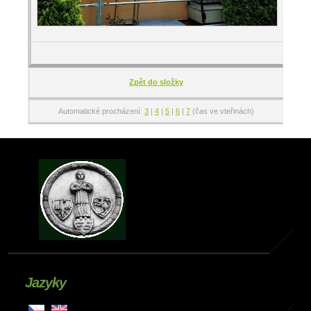
Zpět do složky
Automatické procházení:
3
|
4
|
5
|
6
|
7
(čas ve vteřinách)
Jazyky