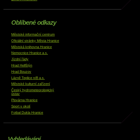
Oblíbené odkazy
Městské informační centrum
Oficiální stránky Města Hranice
Městská knihovna Hranice
Nemocnice Hranice a.s.
Jízdní řády
Hrad Helfštýn
Hrad Bouzov
Lázně Teplice n/B a.s.
Městské kulturní zařízení
Český hydrometeorologický
ústav
Plovárna Hranice
Sport v okolí
Fotbal Dukla Hranice
Vyhledávání