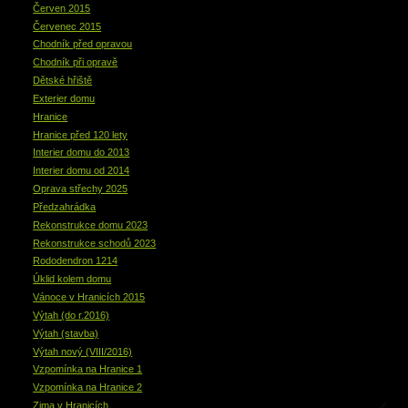
Červen 2015
Červenec 2015
Chodník před opravou
Chodník při opravě
Dětské hřiště
Exterier domu
Hranice
Hranice před 120 lety
Interier domu do 2013
Interier domu od 2014
Oprava střechy 2025
Předzahrádka
Rekonstrukce domu 2023
Rekonstrukce schodů 2023
Rododendron 1214
Úklid kolem domu
Vánoce v Hranicích 2015
Výtah (do r.2016)
Výtah (stavba)
Výtah nový (VIII/2016)
Vzpomínka na Hranice 1
Vzpomínka na Hranice 2
Zima v Hranicích