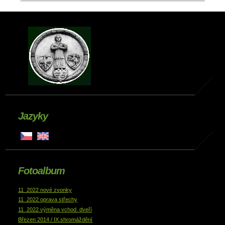
Jazyky
Fotoalbum
11_2022 nové zvonky
11_2022 oprava střechy
11_2022 výměna vchod. dveří
Březen 2014 / IX.shromáždění