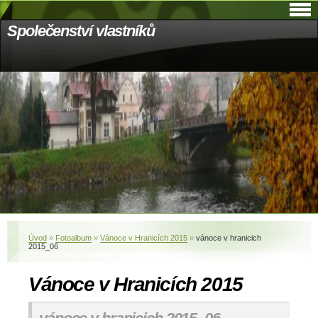
Společenství vlastníků
Úvod
»
Fotoalbum
»
Vánoce v Hranicích 2015
»
vánoce v hranicich
2015_06
Vánoce v Hranicích 2015