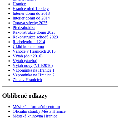
Hranice
Hranice před 120 lety
Interier domu do 2013
Interier domu od 2014
Oprava střechy 2025
Předzahrádka
Rekonstrukce domu 2023
Rekonstrukce schodů 2023
Rododendron 1214
Úklid kolem domu
Vánoce v Hranicích 2015
Výtah (do r.2016)
Výtah (stavba)
Výtah nový (VIII/2016)
Vzpomínka na Hranice 1
Vzpomínka na Hranice 2
Zima v Hranicích
Oblíbené odkazy
Městské informační centrum
Oficiální stránky Města Hranice
Městská knihovna Hranice