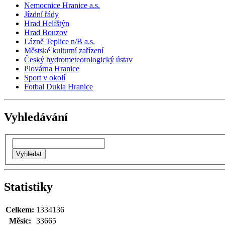
Nemocnice Hranice a.s.
Jízdní řády
Hrad Helfštýn
Hrad Bouzov
Lázně Teplice n/B a.s.
Městské kulturní zařízení
Český hydrometeorologický ústav
Plovárna Hranice
Sport v okolí
Fotbal Dukla Hranice
Vyhledávání
Statistiky
Celkem:
1334136
Měsíc:
33665