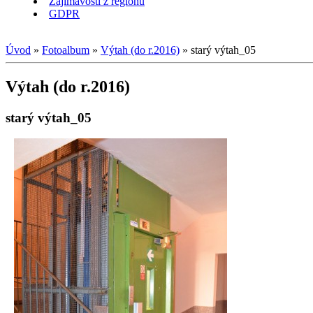
Zajímavosti z regionu
GDPR
Úvod
»
Fotoalbum
»
Výtah (do r.2016)
»
starý výtah_05
Výtah (do r.2016)
starý výtah_05