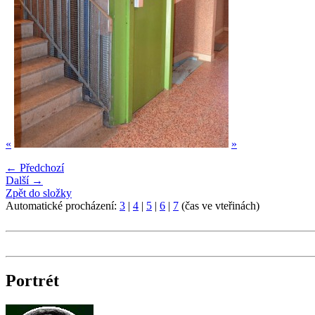
«
»
← Předchozí
Další →
Zpět do složky
Automatické procházení:
3
|
4
|
5
|
6
|
7
(čas ve vteřinách)
Portrét