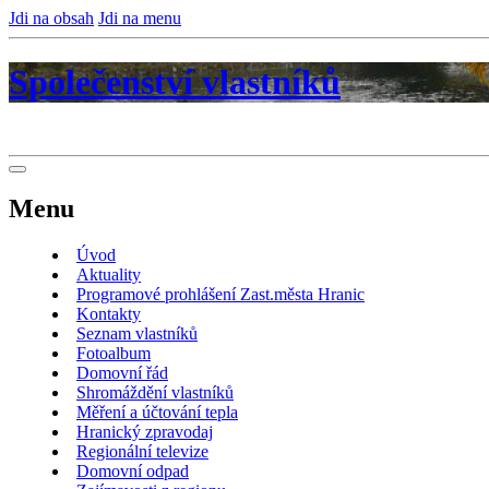
Jdi na obsah
Jdi na menu
Společenství vlastníků
Menu
Úvod
Aktuality
Programové prohlášení Zast.města Hranic
Kontakty
Seznam vlastníků
Fotoalbum
Domovní řád
Shromáždění vlastníků
Měření a účtování tepla
Hranický zpravodaj
Regionální televize
Domovní odpad