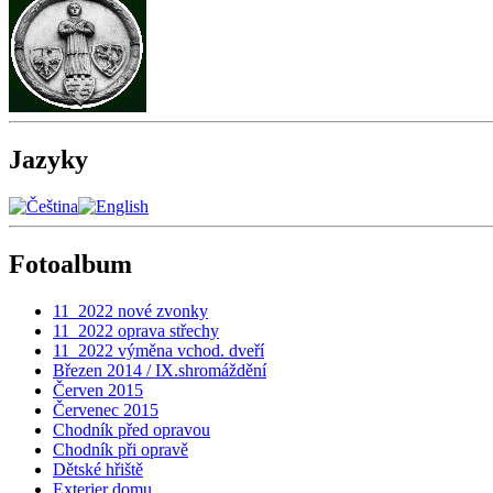
Jazyky
Fotoalbum
11_2022 nové zvonky
11_2022 oprava střechy
11_2022 výměna vchod. dveří
Březen 2014 / IX.shromáždění
Červen 2015
Červenec 2015
Chodník před opravou
Chodník při opravě
Dětské hřiště
Exterier domu