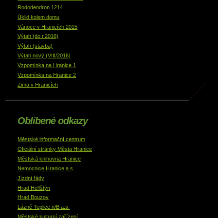
Rododendron 1214
Úklid kolem domu
Vánoce v Hranicích 2015
Výtah (do r.2016)
Výtah (stavba)
Výtah nový (VIII/2016)
Vzpomínka na Hranice 1
Vzpomínka na Hranice 2
Zima v Hranicích
Oblíbené odkazy
Městské informační centrum
Oficiální stránky Města Hranice
Městská knihovna Hranice
Nemocnice Hranice a.s.
Jízdní řády
Hrad Helfštýn
Hrad Bouzov
Lázně Teplice n/B a.s.
Městské kulturní zařízení