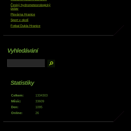
Český hydrometeorologický
ústav
Plovárna Hranice
Sport v okolí
Fotbal Dukla Hranice
Vyhledávání
Statistiky
Celkem:
1334303
Měsíc:
33609
Den:
1095
Online:
26