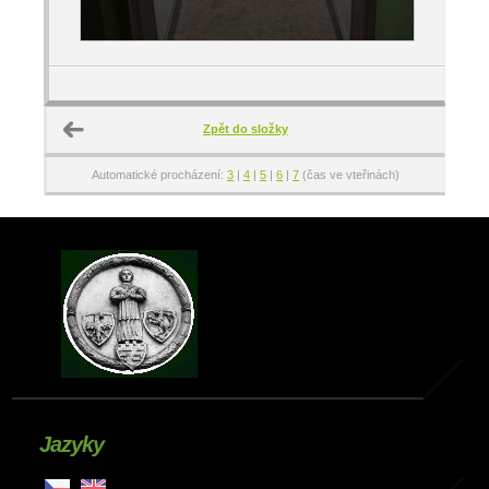
Zpět do složky
Automatické procházení:
3
|
4
|
5
|
6
|
7
(čas ve vteřinách)
Jazyky