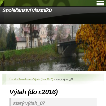
Společenství vlastníků
Úvod
»
Fotoalbum
»
Výtah (do r.2016)
»
starý výtah_07
Výtah (do r.2016)
starý výtah_07