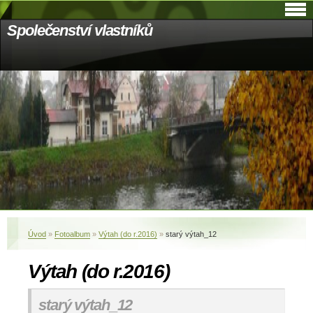
Společenství vlastníků
Úvod
»
Fotoalbum
»
Výtah (do r.2016)
»
starý výtah_12
Výtah (do r.2016)
starý výtah_12