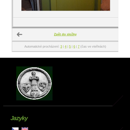
Zpět do složky
Automatické procházení:
3
|
4
|
5
|
6
|
7
(čas ve vteřinách)
Jazyky