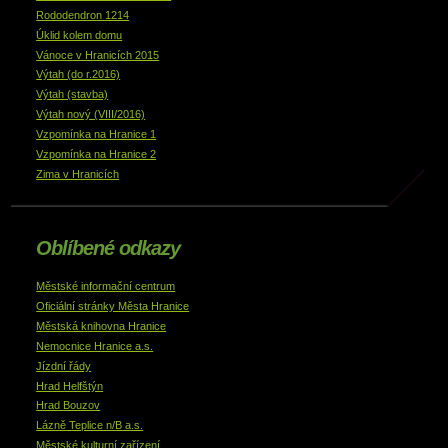
Rododendron 1214
Úklid kolem domu
Vánoce v Hranicích 2015
Výtah (do r.2016)
Výtah (stavba)
Výtah nový (VIII/2016)
Vzpomínka na Hranice 1
Vzpomínka na Hranice 2
Zima v Hranicích
Oblíbené odkazy
Městské informační centrum
Oficiální stránky Města Hranice
Městská knihovna Hranice
Nemocnice Hranice a.s.
Jízdní řády
Hrad Helfštýn
Hrad Bouzov
Lázně Teplice n/B a.s.
Městské kulturní zařízení