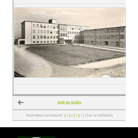
Zpět do složky
Automatické procházení:
3
|
4
|
5
|
6
|
7
(čas ve vteřinách)