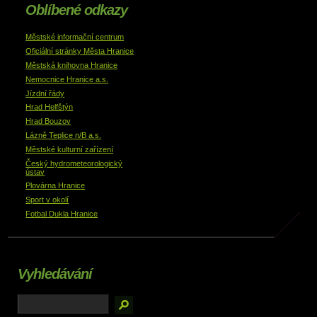
Oblíbené odkazy
Městské informační centrum
Oficiální stránky Města Hranice
Městská knihovna Hranice
Nemocnice Hranice a.s.
Jízdní řády
Hrad Helfštýn
Hrad Bouzov
Lázně Teplice n/B a.s.
Městské kulturní zařízení
Český hydrometeorologický
ústav
Plovárna Hranice
Sport v okolí
Fotbal Dukla Hranice
Vyhledávání