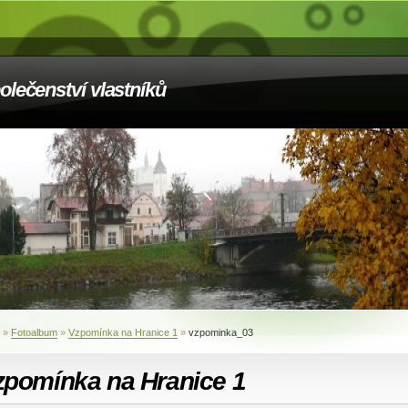
olečenství vlastníků
»
Fotoalbum
»
Vzpomínka na Hranice 1
»
vzpominka_03
zpomínka na Hranice 1