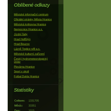
Oblíbené odkazy
Městské informační centrum
Oficiální stránky Města Hranice
Městská knihovna Hranice
Nemocnice Hranice a.s.
Jízdní řády
Hrad Helfštýn
Hrad Bouzov
Lázně Teplice n/B a.s.
Městské kulturní zařízení
Český hydrometeorologický
ústav
Plovárna Hranice
Sport v okolí
Fotbal Dukla Hranice
Statistiky
Celkem:
1331705
Měsíc:
33351
Den:
1015