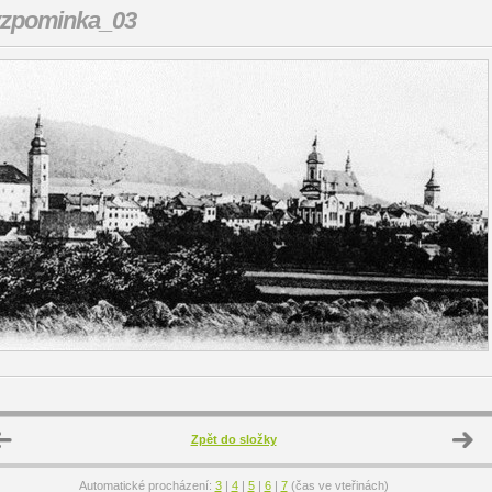
vzpominka_03
Zpět do složky
Automatické procházení:
3
|
4
|
5
|
6
|
7
(čas ve vteřinách)