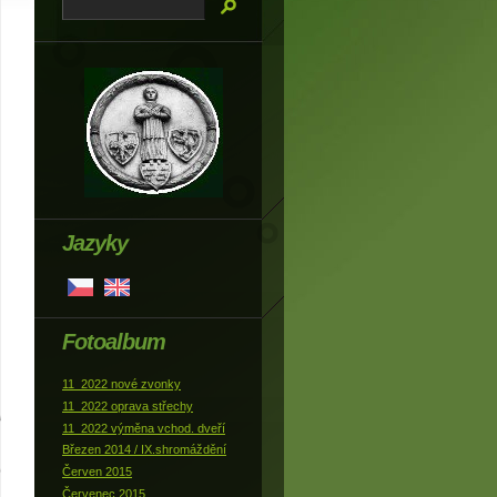
Jazyky
Fotoalbum
11_2022 nové zvonky
11_2022 oprava střechy
11_2022 výměna vchod. dveří
Březen 2014 / IX.shromáždění
Červen 2015
Červenec 2015