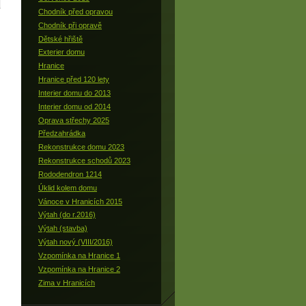
Chodník před opravou
Chodník při opravě
Dětské hřiště
Exterier domu
Hranice
Hranice před 120 lety
Interier domu do 2013
Interier domu od 2014
Oprava střechy 2025
Předzahrádka
Rekonstrukce domu 2023
Rekonstrukce schodů 2023
Rododendron 1214
Úklid kolem domu
Vánoce v Hranicích 2015
Výtah (do r.2016)
Výtah (stavba)
Výtah nový (VIII/2016)
Vzpomínka na Hranice 1
Vzpomínka na Hranice 2
Zima v Hranicích