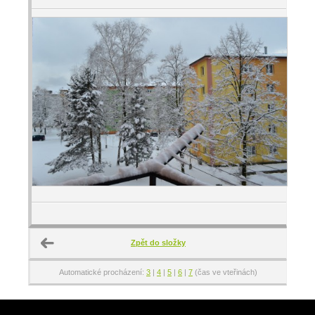
Zpět do složky
Automatické procházení:
3
|
4
|
5
|
6
|
7
(čas ve vteřinách)