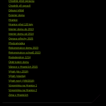
Chodník před opravou
Chodník při opravě
Dětské hřiště
Exterier domu
Hranice
Hranice před 120 lety
Interier domu do 2013
Interier domu od 2014
Oprava střechy 2025
Předzahrádka
Rekonstrukce domu 2023
Rekonstrukce schodů 2023
Rododendron 1214
Úklid kolem domu
Vánoce v Hranicích 2015
Výtah (do r.2016)
Výtah (stavba)
Výtah nový (VIII/2016)
Vzpomínka na Hranice 1
Vzpomínka na Hranice 2
Zima v Hranicích