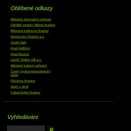
Oblíbené odkazy
Městské informační centrum
Oficiální stránky Města Hranice
Městská knihovna Hranice
Nemocnice Hranice a.s.
Jízdní řády
Hrad Helfštýn
Hrad Bouzov
Lázně Teplice n/B a.s.
Městské kulturní zařízení
Český hydrometeorologický
ústav
Plovárna Hranice
Sport v okolí
Fotbal Dukla Hranice
Vyhledávání