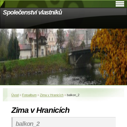
Společenství vlastníků
Úvod
»
Fotoalbum
»
Zima v Hranicích
»
balkon_2
Zima v Hranicích
balkon_2