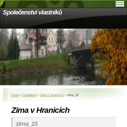
Společenství vlastníků
Úvod
»
Fotoalbum
»
Zima v Hranicích
»
zima_15
Zima v Hranicích
zima_15