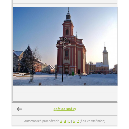
Zpět do složky
Automatické procházení:
3
|
4
|
5
|
6
|
7
(čas ve vteřinách)