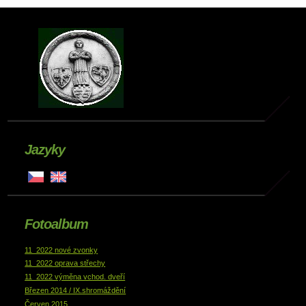
Jazyky
Fotoalbum
11_2022 nové zvonky
11_2022 oprava střechy
11_2022 výměna vchod. dveří
Březen 2014 / IX.shromáždění
Červen 2015