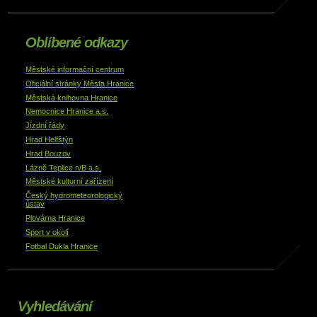
Oblíbené odkazy
Městské informační centrum
Oficiální stránky Města Hranice
Městská knihovna Hranice
Nemocnice Hranice a.s.
Jízdní řády
Hrad Helfštýn
Hrad Bouzov
Lázně Teplice n/B a.s.
Městské kulturní zařízení
Český hydrometeorologický
ústav
Plovárna Hranice
Sport v okolí
Fotbal Dukla Hranice
Vyhledávání