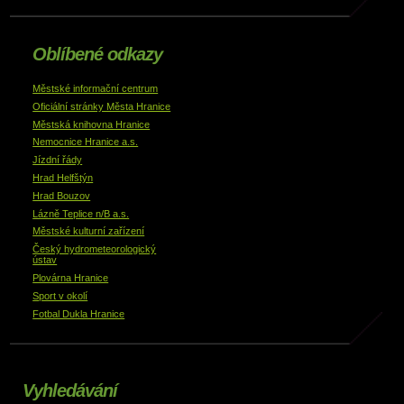
Oblíbené odkazy
Městské informační centrum
Oficiální stránky Města Hranice
Městská knihovna Hranice
Nemocnice Hranice a.s.
Jízdní řády
Hrad Helfštýn
Hrad Bouzov
Lázně Teplice n/B a.s.
Městské kulturní zařízení
Český hydrometeorologický
ústav
Plovárna Hranice
Sport v okolí
Fotbal Dukla Hranice
Vyhledávání