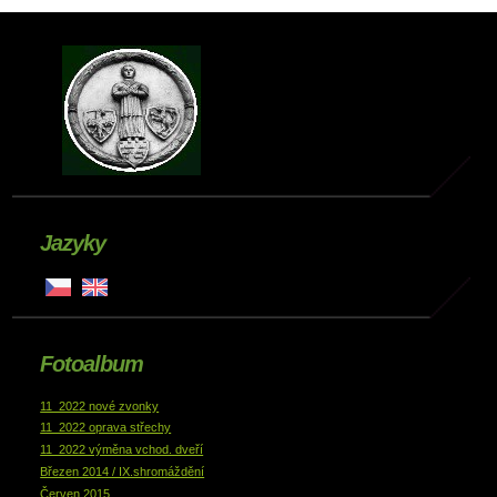
Jazyky
Fotoalbum
11_2022 nové zvonky
11_2022 oprava střechy
11_2022 výměna vchod. dveří
Březen 2014 / IX.shromáždění
Červen 2015