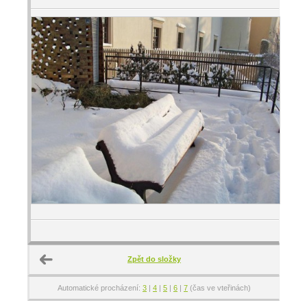
Zpět do složky
Automatické procházení:
3
|
4
|
5
|
6
|
7
(čas ve vteřinách)