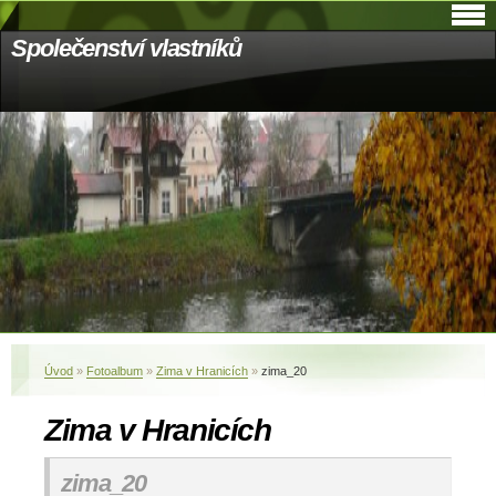
Společenství vlastníků
Úvod
»
Fotoalbum
»
Zima v Hranicích
»
zima_20
Zima v Hranicích
zima_20