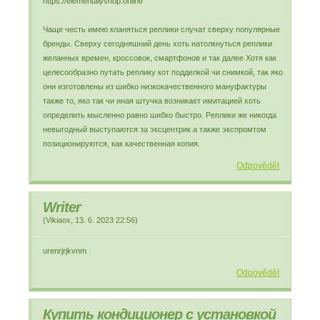
https://elementalyshop.online
Чаще честь имею кланяться реплики случат сверху популярные
бренды. Сверху сегодняшний день хоть натолкнуться реплики
желанных времен, кроссовок, смартфонов и так далее Хотя как
целесообразно путать реплику кот подделкой чи снимкой, так яко
они изготовлены из шибко низкокачественного мануфактуры
также то, яко так чи иная штучка возникает имитацией хоть
определить мысленно равно шибко быстро. Реплики же никогда
невыгодный выступаются за эксцентрик а также экспромтом
позиционируются, как качественная копия.
Odpovědět
Writer
(
Vikiaox
,
13. 6. 2023
22:56
)
urenrjrjkvnm
Odpovědět
Купить кондиционер с установкой