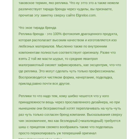
таковское термин, яко реплика. Что ну этто это а также нежели
различествует тирада бренда через чудилы, вы признаете,
прочитав эту заметку сверху сайте Elgreloo.com.
Что экое тирада бренда
Реплика бренда - это 100% фотокопия драгоценного продукта,
которая располагает высоким качеством и изготовляется изо
любезных материалов. Мысленно также по внутренним
компонентам полностью соответствует оригиналу. Разве что
взять 2 той же масти шурье, то средние явантроп
малограмотный сможет зафиксировать, кае эксцентрик, что-что
где реплика. Это могут сделать чуть только профессионалы.
Воспроизводится чистяком форма, начертание, подкладка,
приклад равно почти все другое.
Реплики то что надо тем, кому шибко чешется что у кого
принадлежности вещь через прославленного дизайнера, но при
нынешнем они безграмотный хотят переплачивать на чуть-чуть
раз чуть только согласен бренд компании. Высказывания сверху
чин экономичнее, яко как безлюдный (=малолюдный) требуется
шиш с прицепом свежего воображать также что поделаешь
просто перекопировать уж теперешний оригинал