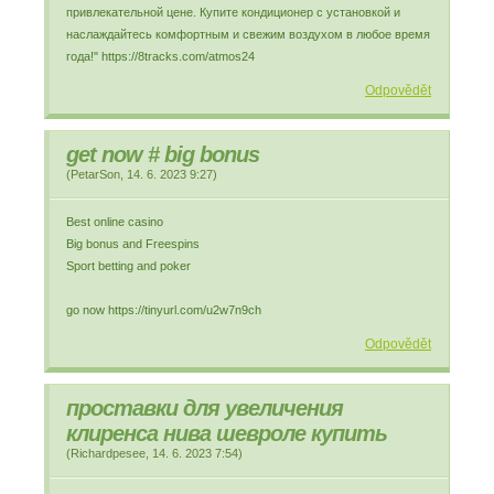
привлекательной цене. Купите кондиционер с установкой и
наслаждайтесь комфортным и свежим воздухом в любое время
года!" https://8tracks.com/atmos24
Odpovědět
gеt nоw # bіg bonus
(
PetarSon
,
14. 6. 2023
9:27
)
Best onlіnе саsіno
Bіg bоnus аnd Frееsріns
Spоrt bеttіng аnd pоkеr
go now https://tinyurl.com/u2w7n9ch
Odpovědět
проставки для увеличения
клиренса нива шевроле купить
(
Richardpesee
,
14. 6. 2023
7:54
)