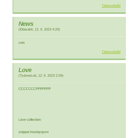
Odpovědět
News
(
Eldarabh
,
12. 6. 2023
4:20
)
coin
Odpovědět
Love
(
TydoneLob
,
12. 6. 2023
2:59
)
CCCCCCCPPPPPPP
Love collection:
snippet.host/qcqvxn