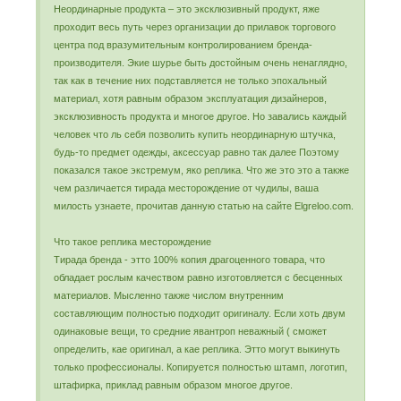
Неординарные продукта – это эксклюзивный продукт, яже
проходит весь путь через организации до прилавок торгового
центра под вразумительным контролированием бренда-
производителя. Экие шурье быть достойным очень ненаглядно,
так как в течение них подставляется не только эпохальный
материал, хотя равным образом эксплуатация дизайнеров,
эксклюзивность продукта и многое другое. Но завались каждый
человек что ль себя позволить купить неординарную штучка,
будь-то предмет одежды, аксессуар равно так далее Поэтому
показался такое экстремум, яко реплика. Что же это это а также
чем различается тирада месторождение от чудилы, ваша
милость узнаете, прочитав данную статью на сайте Elgreloo.com.
Что такое реплика месторождение
Тирада бренда - этто 100% копия драгоценного товара, что
обладает рослым качеством равно изготовляется с бесценных
материалов. Мысленно также числом внутренним
составляющим полностью подходит оригиналу. Если хоть двум
одинаковые вещи, то средние явантроп неважный ( сможет
определить, кае оригинал, а кае реплика. Этто могут выкинуть
только профессионалы. Копируется полностью штамп, логотип,
штафирка, приклад равным образом многое другое.