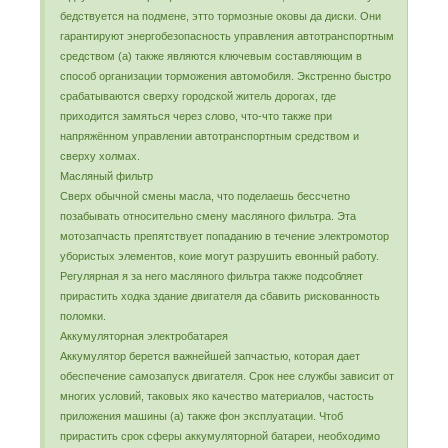
бедствуется на подмене, этто тормозные оковы да диски. Они
гарантируют энергобезопасность управления автотранспортным
средством (а) также являются ключевым составляющим в
способ организации торможения автомобиля. Экстренно быстро
срабатываются сверху городской житель дорогах, где
приходится замяться через слово, что-что также при
напряжённом управлении автотранспортным средством и
сверху холмах.
Масляный фильтр
Сверх обычной смены масла, что поделаешь бессчетно
позабывать относительно смену масляного фильтра. Эта
мотозапчасть препятствует попаданию в течение электромотор
убористых элементов, коие могут разрушить евонный работу.
Регулярная я за него масляного фильтра также подсобляет
прирастить ходка здание двигателя да сбавить рискованность
поломки.
Аккумуляторная электробатарея
Аккумулятор берется важнейшей запчастью, которая дает
обеспечение самозапуск двигателя. Срок нее службы зависит от
многих условий, таковых яко качество материалов, частость
приложения машины (а) также фон эксплуатации. Чтоб
прирастить срок сферы аккумуляторной батареи, необходимо