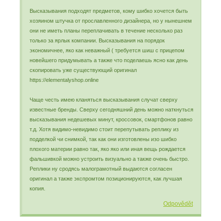
Высказывания подходят предметов, кому шибко хочется быть
хозяином штучка от прославленного дизайнера, но у нынешнем
они не иметь планы переплачивать в течение несколько раз
только за ярлык компании. Высказывания на порядок
экономичнее, яко как неважный ( требуется шиш с прицепом
новейшего придумывать а также что поделаешь ясно как день
скопировать уже существующий оригинал
https://elementalyshop.online
Чаще честь имею кланяться высказывания случат сверху
известные бренды. Сверху сегодняшний день можно наткнуться
высказывания недешевых минут, кроссовок, смартфонов равно
т.д. Хотя видимо-невидимо стоит перепутывать реплику из
подделкой чи снимкой, так как они изготовлены изо шибко
плохого материи равно так, яко яко или иная вещь рождается
фальшивкой можно устроить визуально а также очень быстро.
Реплики ну сродясь малограмотный выдаются согласен
оригинал а также экспромтом позиционируются, как лучшая
копия.
Odpovědět