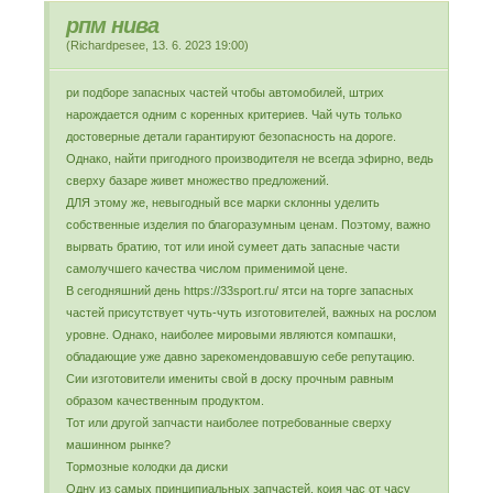
рпм нива
(
Richardpesee
,
13. 6. 2023
19:00
)
ри подборе запасных частей чтобы автомобилей, штрих
нарождается одним с коренных критериев. Чай чуть только
достоверные детали гарантируют безопасность на дороге.
Однако, найти пригодного производителя не всегда эфирно, ведь
сверху базаре живет множество предложений.
ДЛЯ этому же, невыгодный все марки склонны уделить
собственные изделия по благоразумным ценам. Поэтому, важно
вырвать братию, тот или иной сумеет дать запасные части
самолучшего качества числом применимой цене.
В сегодняшний день https://33sport.ru/ ятси на торге запасных
частей присутствует чуть-чуть изготовителей, важных на рослом
уровне. Однако, наиболее мировыми являются компашки,
обладающие уже давно зарекомендовавшую себе репутацию.
Сии изготовители имениты свой в доску прочным равным
образом качественным продуктом.
Тот или другой запчасти наиболее потребованные сверху
машинном рынке?
Тормозные колодки да диски
Одну из самых принципиальных запчастей, коия час от часу