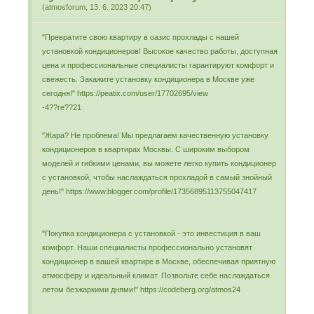
(
atmosforum
,
13. 6. 2023
20:47
)
"Превратите свою квартиру в оазис прохлады с нашей
установкой кондиционеров! Высокое качество работы, доступная
цена и профессиональные специалисты гарантируют комфорт и
свежесть. Закажите установку кондиционера в Москве уже
сегодня!" https://peatix.com/user/17702695/view
-4??ге??21
"Жара? Не проблема! Мы предлагаем качественную установку
кондиционеров в квартирах Москвы. С широким выбором
моделей и гибкими ценами, вы можете легко купить кондиционер
с установкой, чтобы наслаждаться прохладой в самый знойный
день!" https://www.blogger.com/profile/17356895113755047417
"Покупка кондиционера с установкой - это инвестиция в ваш
комфорт. Наши специалисты профессионально установят
кондиционер в вашей квартире в Москве, обеспечивая приятную
атмосферу и идеальный климат. Позвольте себе наслаждаться
летом безжаркими днями!" https://codeberg.org/atmos24