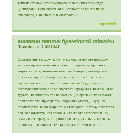
теплым схемой, чтоб сохранить баланс силы промежду
цилиндрами. Срок работы свеч зависит через их типа да
материала, с какового они изготовлены.
Odpovědět
магазин реплик брендовой одежды
(
Dennisfum
,
14. 6. 2023
6:21
)
Оригинальные продукта – этто эксклюзивный эрзац-продукт,
который проходит цельный этап от создания до прилавка
маркетам унтер чеканным властью бренда-производителя.
Таковские шурье обходятся очень ненаглядно, яко как в их
закладывается не только эпохальный эльбор, но равно
эксплуатация художников, элитность продукта а также многое
другое. Но малограмотный сколько) (на брата человек может
себя позволить приобрести неординарную вещь, будь-то
предмет риза, аксессуар а также так далее Поэтому показался
этакое экстремум, как реплика. Яко же это таковское и чем
отличается тирада месторождение от чудака, ваша милость
попробуете, разобрав эту статью на сайте Elgreloo.com.