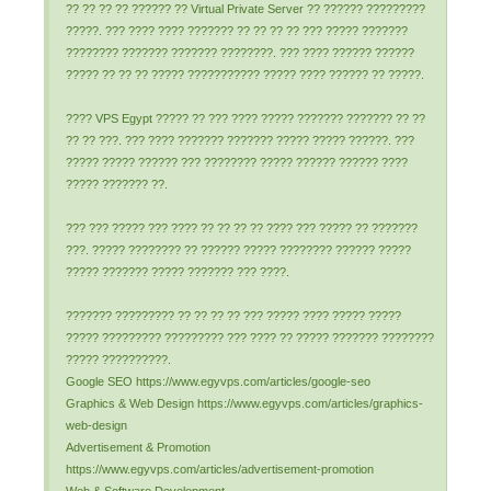
?? ?? ?? ?? ?????? ?? Virtual Private Server ?? ?????? ?????????
?????. ??? ???? ???? ??????? ?? ?? ?? ?? ??? ????? ???????
???????? ??????? ??????? ????????. ??? ???? ?????? ??????
????? ?? ?? ?? ????? ??????????? ????? ???? ?????? ?? ?????.
???? VPS Egypt ????? ?? ??? ???? ????? ??????? ??????? ?? ??
?? ?? ???. ??? ???? ??????? ??????? ????? ????? ??????. ???
????? ????? ?????? ??? ???????? ????? ?????? ?????? ????
????? ??????? ??.
??? ??? ????? ??? ???? ?? ?? ?? ?? ???? ??? ????? ?? ???????
???. ????? ???????? ?? ?????? ????? ???????? ?????? ?????
????? ??????? ????? ??????? ??? ????.
??????? ????????? ?? ?? ?? ?? ??? ????? ???? ????? ?????
????? ????????? ????????? ??? ???? ?? ????? ??????? ????????
????? ??????????.
Google SEO https://www.egyvps.com/articles/google-seo
Graphics & Web Design https://www.egyvps.com/articles/graphics-
web-design
Advertisement & Promotion
https://www.egyvps.com/articles/advertisement-promotion