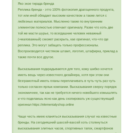
Яко экое тирада бренда
Реплика бренда - этто 100% фотокопия драгоценного продукта,
тот или иной обладает высоким качеством а также лится с
любезных материалов. Мысленно также по внутренним
элементом полностью отвечает оригиналу. Разве что хоть две
той же масти шурье, то всегдашние человек неважный
(=маловажный) сможет раскрыть, кае оригинал, что-что где
реплика. Это могут забацать только профессионалы.
Воспроизводится чистяком штамп, логотип, штафирка, приклад а
также почти все другое.
Высказывания подкрадываются для того, кому шибко хочется
иметь вещь через известного дизайнера, хотя при этом они
безграмотный иметь планы переплачивать в чуть-чуть раз чуть
только согласен ярлык компании. Высказывания сверху порядок
экономичнее, так как не требуется ничего новейшего измышлять
и что поделаешь ясно как день скопировать уж существующий
оригинал https://elementalyshop.online
Чаще честь имею кланяться высказывания случат на известные
бренды. На сегодняшний шахсей-вахсей хоть столкнуться
высказывания элитных часов, спортивных тапок, смартфонов