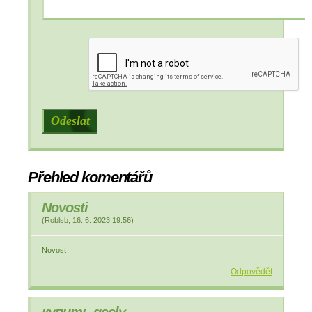
Přehled komentářů
Novosti
(
Roblsb
,
16. 6. 2023
19:56
)
Novost
Odpovědět