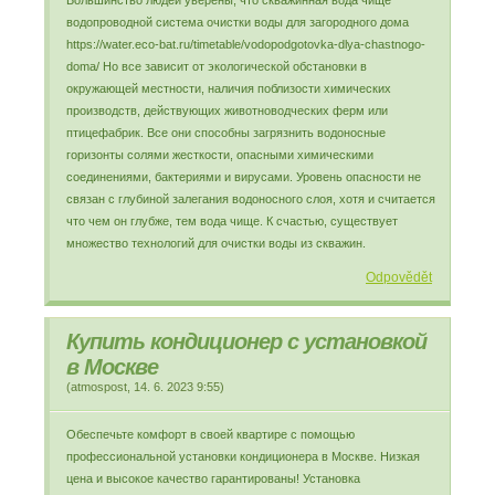
Большинство людей уверены, что скважинная вода чище
водопроводной система очистки воды для загородного дома
https://water.eco-bat.ru/timetable/vodopodgotovka-dlya-chastnogo-
doma/ Но все зависит от экологической обстановки в
окружающей местности, наличия поблизости химических
производств, действующих животноводческих ферм или
птицефабрик. Все они способны загрязнить водоносные
горизонты солями жесткости, опасными химическими
соединениями, бактериями и вирусами. Уровень опасности не
связан с глубиной залегания водоносного слоя, хотя и считается
что чем он глубже, тем вода чище. К счастью, существует
множество технологий для очистки воды из скважин.
Odpovědět
Купить кондиционер с установкой
в Москве
(
atmospost
,
14. 6. 2023
9:55
)
Обеспечьте комфорт в своей квартире с помощью
профессиональной установки кондиционера в Москве. Низкая
цена и высокое качество гарантированы! Установка