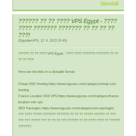
Odpovědět
?????? ?? ?? ???? VPS Egypt - ????
???? ??????? ??????? ?? ?? ?? ??
???!
(
EgyptianVPS
,
12. 6. 2023
20:45
)
?????? ?? ?? ???? VPS Egypt - ???? ???? ??????? ??????? ?? ??
?? ?? ???!
Here are the links in a clickable format:
Cheap SSD Hosting https://www.egyvps.com/category/cheap-ssd-
hosting
France Location VDS VPS https://www.egyvps.com/category/france-
location-vds-vps
SEO Packages https://www.egyvps.com/category/seo-packages
??? ???? ????? ??????? ??????? ?? ?? ?? ????? ?????? ?? ???.
??? ??? ????? ??? ?? ?? ?? ??? ?????? ?? ?? ???? ???? ?? ??????
???????.