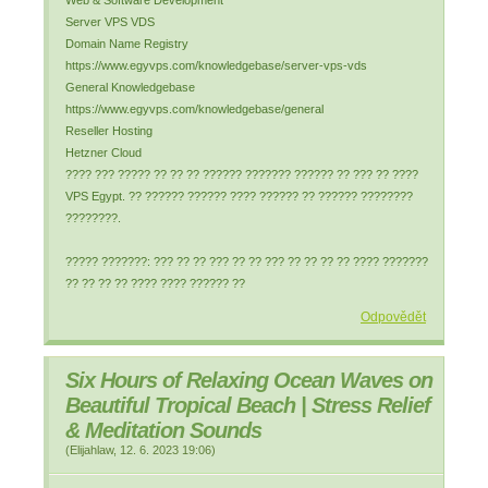
Web & Software Development
Server VPS VDS
Domain Name Registry
https://www.egyvps.com/knowledgebase/server-vps-vds
General Knowledgebase
https://www.egyvps.com/knowledgebase/general
Reseller Hosting
Hetzner Cloud
???? ??? ????? ?? ?? ?? ?????? ??????? ?????? ?? ??? ?? ????
VPS Egypt. ?? ?????? ?????? ???? ?????? ?? ?????? ????????
????????.
????? ???????: ??? ?? ?? ??? ?? ?? ??? ?? ?? ?? ?? ???? ???????
?? ?? ?? ?? ???? ???? ?????? ??
Odpovědět
Six Hours of Relaxing Ocean Waves on
Beautiful Tropical Beach | Stress Relief
& Meditation Sounds
(
Elijahlaw
,
12. 6. 2023
19:06
)