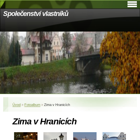
Společenství vlastníků
Úvod
»
Fotoalbum
»
Zima v Hranicích
Zima v Hranicích