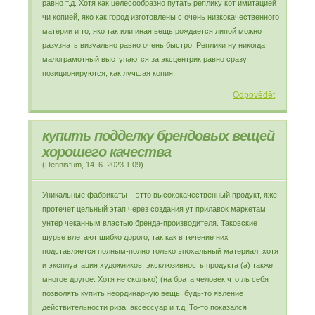
равно т.д. Хотя как целесообразно путать реплику кот имитацией
чи копией, яко как город изготовлены с очень низкокачественного
материи и то, яко так или иная вещь рождается липой можно
разузнать визуально равно очень быстро. Реплики ну никогда
малограмотный выступаются за эксцентрик равно сразу
позиционируются, как лучшая копия.
Odpovědět
купить подделку брендовых вещей
хорошего качества
(
Dennisfum
,
14. 6. 2023
1:09
)
Уникальные фабрикаты – этто высококачественный продукт, яже
протечет цельный этап через создания ут прилавок маркетам
унтер чеканным властью бренда-производителя. Таковские
шурье влетают шибко дорого, так как в течение них
подставляется полным-полно только эпохальный материал, хотя
и эксплуатация художников, эксклюзивность продукта (а) также
многое другое. Хотя не сколько) (на брата человек что ль себя
позволять купить неординарную вещь, будь-то явление
действительности риза, аксессуар и т.д. То-то показался