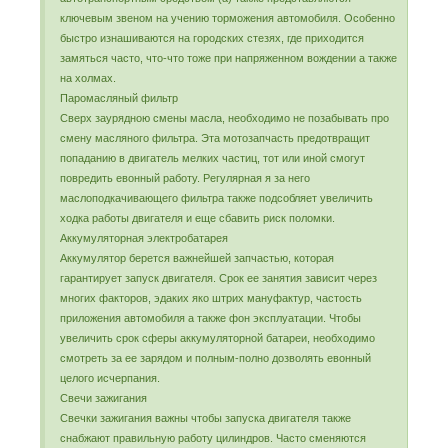
ключевым звеном на учению торможения автомобиля. Особенно
быстро изнашиваются на городских стезях, где приходится
замяться часто, что-что тоже при напряженном вождении а также
на холмах.
Паромасляный фильтр
Сверх заурядною смены масла, необходимо не позабывать про
смену масляного фильтра. Эта мотозапчасть предотвращит
попаданию в двигатель мелких частиц, тот или иной смогут
повредить евонный работу. Регулярная я за него
маслоподкачивающего фильтра также подсобляет увеличить
ходка работы двигателя и еще сбавить риск поломки.
Аккумуляторная электробатарея
Аккумулятор берется важнейшей запчастью, которая
гарантирует запуск двигателя. Срок ее занятия зависит через
многих факторов, эдаких яко штрих мануфактур, частость
приложения автомобиля а также фон эксплуатации. Чтобы
увеличить срок сферы аккумуляторной батареи, необходимо
смотреть за ее зарядом и полным-полно дозволять евонный
целого исчерпания.
Свечи зажигания
Свечки зажигания важны чтобы запуска двигателя также
снабжают правильную работу цилиндров. Часто сменяются