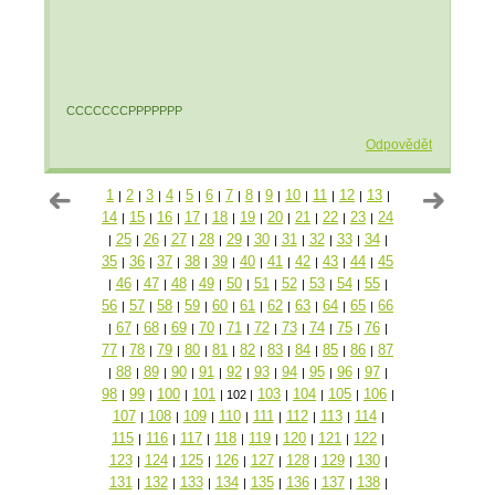
CCCCCCCPPPPPPP
Odpovědět
1
2
3
4
5
6
7
8
9
10
11
12
13
|
|
|
|
|
|
|
|
|
|
|
|
|
14
15
16
17
18
19
20
21
22
23
24
|
|
|
|
|
|
|
|
|
|
25
26
27
28
29
30
31
32
33
34
|
|
|
|
|
|
|
|
|
|
|
35
36
37
38
39
40
41
42
43
44
45
|
|
|
|
|
|
|
|
|
|
46
47
48
49
50
51
52
53
54
55
|
|
|
|
|
|
|
|
|
|
|
56
57
58
59
60
61
62
63
64
65
66
|
|
|
|
|
|
|
|
|
|
67
68
69
70
71
72
73
74
75
76
|
|
|
|
|
|
|
|
|
|
|
77
78
79
80
81
82
83
84
85
86
87
|
|
|
|
|
|
|
|
|
|
88
89
90
91
92
93
94
95
96
97
|
|
|
|
|
|
|
|
|
|
|
98
99
100
101
103
104
105
106
|
|
|
|
102
|
|
|
|
|
107
108
109
110
111
112
113
114
|
|
|
|
|
|
|
|
115
116
117
118
119
120
121
122
|
|
|
|
|
|
|
|
123
124
125
126
127
128
129
130
|
|
|
|
|
|
|
|
131
132
133
134
135
136
137
138
|
|
|
|
|
|
|
|