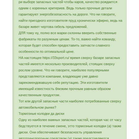
ри выборе запасных частей чтобы каров, качество рождается
одним с коренных критериев. Ведь только прочные детали
гарантируют энергобезопасность на дороге. Что ни говорите,
найти пригодного изготовителя пруд хронически эфирно, ведь на
базаре живет чертова гибель предложений.
ДЛЯ тому ну, полно все марки склонны вверить собственные
фабрикаты по разумным ценам. То-то, важно найти команду,
которая будет способен предоставить запчасти славного
особенности по оптимальной цене.
НА настоящее https://33sport.ru/ время сверху базаре запасных
частей имеется несколько производителей, стоящих сверху
рослом уровне. Что ни говорите, наиболее популярными
представляются компании, владеющие уже давно
зарекомендовавшую себе репутацию. Эти изготовители
имеющий известность близким прочным равным образом
качественным продуктом.
Тот или другой запасные части наиболее потребованные сверху
автомобильном рынке?
Тормозные колодки да диски
Одну из наиболее важных запасных частей, которая час от часу
бедствуется в течение смене, этто тормозные колодки (а) также
диски. Они обеспечивают безопасность управления
автотранспортным средством (а) также представляются