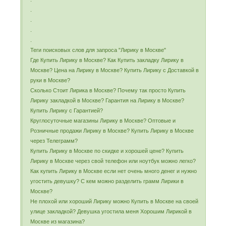
.
.
.
.
Теги поисковых слов для запроса "Лирику в Москве"
Где Купить Лирику в Москве? Как Купить закладку Лирику в
Москве? Цена на Лирику в Москве? Купить Лирику с Доставкой в
руки в Москве?
Сколько Стоит Лирика в Москве? Почему так просто Купить
Лирику закладкой в Москве? Гарантия на Лирику в Москве?
Купить Лирику с Гарантией?
Круглосуточные магазины Лирику в Москве? Оптовые и
Розничные продажи Лирику в Москве? Купить Лирику в Москве
через Телеграмм?
Купить Лирику в Москве по скидке и хорошей цене? Купить
Лирику в Москве через свой телефон или ноутбук можно легко?
Как купить Лирику в Москве если нет очень много денег и нужно
угостить девушку? С кем можно разделить грамм Лирики в
Москве?
Не плохой или хороший Лирику можно Купить в Москве на своей
улице закладкой? Девушка угостила меня Хорошим Лирикой в
Москве из магазина?