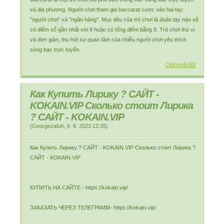
và địa phương. Người chơi tham gia baccarat cược vào hai tay:
"người chơi" và "ngân hàng". Mục tiêu của trò chơi là đoán tay nào sẽ
có điểm số gần nhất với 9 hoặc có tổng điểm bằng 9. Trò chơi thú vị
và đơn giản, thu hút sự quan tâm của nhiều người chơi yêu thích
sòng bạc trực tuyến.
Odpovědět
Как Купить Лирику ? САЙТ -
KOKAIN.VIP Сколько стоит Лирика
? САЙТ - KOKAIN.VIP
(
Georgezafuh
,
6. 8. 2023
12:35
)
Как Купить Лирику ? САЙТ - KOKAIN.VIP Сколько стоит Лирика ?
САЙТ - KOKAIN.VIP
КУПИТЬ НА САЙТЕ - https://kokain.vip/
ЗАКАЗАТЬ ЧЕРЕЗ ТЕЛЕГРАММ- https://kokain.vip/