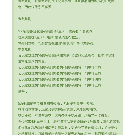
遊戲規則。這個遊戲的玩法簡單易懂，並且擁有相對較高的中獎機
會，因此深受彩民喜愛。
遊戲規則：
539彩票的遊戲號碼範圍為1至39，總共有39個號碼。
玩家需要從1至39中選擇5個號碼進行投注。
每期開獎時，彩票會隨機開出5個號碼作為中獎號碼。
中獎規則：
若玩家投注的5個號碼與當期開獎的5個號碼完全相符，則中得頭獎，
通常是豐厚的獎金。
若玩家投注的4個號碼與開獎的4個號碼相符，則中得二獎。
若玩家投注的3個號碼與開獎的3個號碼相符，則中得三獎。
若玩家投注的2個號碼與開獎的2個號碼相符，則中得四獎。
若玩家投注的1個號碼與開獎的1個號碼相符，則中得五獎。
優勢：
539彩票的中獎機會相對較高，尤其是對於中小獎項。
投注簡單方便，玩家只需選擇5個號碼，就能參與抽獎。
獎金多樣，不僅有頭獎，還有多個中獎級別，增加了中獎機會。
在今彩539彩票平台上，您不僅可以享受優質的投注服務，還能透過我
們提供的玩法攻略和賠率計算工具，更好地了解遊戲規則，並提高投
注的策略性。無論您是彩票新手還是有經驗的老手，我們都將竭誠為