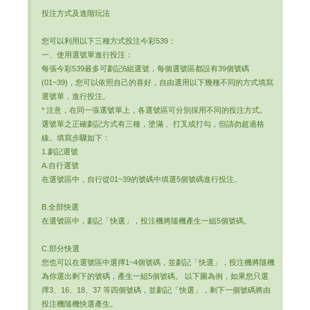
投注方式及進階玩法
您可以利用以下三種方式投注今彩539：
一、使用選號單進行投注：
每張今彩539最多可劃記6組選號，每個選號區都設有39個號碼
(01~39)，您可以依照自己的喜好，自由選用以下幾種不同的方式填寫
選號單，進行投注。
* 注意，在同一張選號單上，各選號區可分別採用不同的投注方式。
選號單之正確劃記方式有三種，塗滿 、打叉或打勾，但請勿超過格
線。填寫步驟如下：
1.劃記選號
A.自行選號
在選號區中，自行從01~39的號碼中填選5個號碼進行投注。
B.全部快選
在選號區中，劃記「快選」，投注機將隨機產生一組5個號碼。
C.部分快選
您也可以在選號區中選擇1~4個號碼，並劃記「快選」，投注機將隨機
為你選出剩下的號碼，產生一組5個號碼。 以下圖為例，如果您只選
擇3、16、18、37 等四個號碼，並劃記「快選」，剩下一個號碼將由
投注機隨機快選產生。