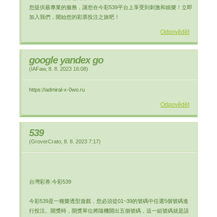
您提供最專業的服務，讓您在今彩539平台上享受到刺激和娛樂！立即
加入我們，開始您的彩票投注之旅吧！
Odpovědět
google yandex go
(
IAFaw
,
8. 8. 2023
16:08
)
https://admiral-x-0wo.ru
Odpovědět
539
(
GroverCrato
,
8. 8. 2023
7:17
)
台灣彩券:今彩539
今彩539是一種樂透型遊戲，您必須從01~39的號碼中任選5個號碼進
行投注。開獎時，開獎單位將隨機開出五個號碼，這一組號碼就是該