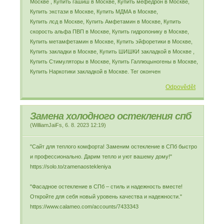
Москве , Купить гашиш в Москве, Купить мефедрон в Москве,
Купить экстази в Москве, Купить МДМА в Москве,
Купить лсд в Москве, Купить Амфетамин в Москве, Купить
скорость альфа ПВП в Москве, Купить гидропонику в Москве,
Купить метамфетамин в Москве, Купить эйфоретики в Москве,
Купить закладки в Москве, Купить ШИШКИ закладкой в Москве ,
Купить Стимуляторы в Москве, Купить Галлюцыногены в Москве,
Купить Наркотики закладкой в Москве. Тег окончен
Odpovědět
Замена холодного остекления спб
(
WilliamJaiFs
,
6. 8. 2023
12:19
)
"Сайт для теплого комфорта! Заменим остекление в СПб быстро
и профессионально. Дарим тепло и уют вашему дому!"
https://solo.to/zamenaostekleniya
"Фасадное остекление в СПб – стиль и надежность вместе!
Откройте для себя новый уровень качества и надежности."
https://www.calameo.com/accounts/7433343