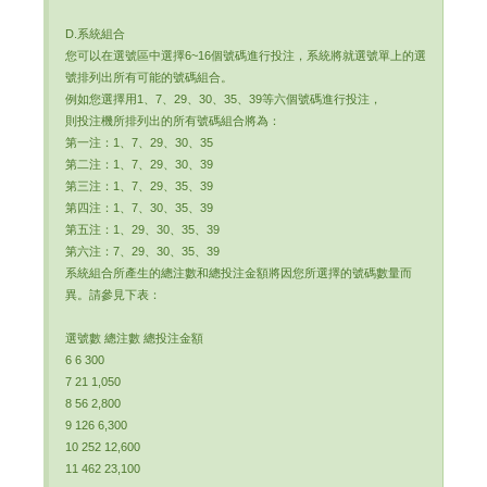
D.系統組合
您可以在選號區中選擇6~16個號碼進行投注，系統將就選號單上的選
號排列出所有可能的號碼組合。
例如您選擇用1、7、29、30、35、39等六個號碼進行投注，
則投注機所排列出的所有號碼組合將為：
第一注：1、7、29、30、35
第二注：1、7、29、30、39
第三注：1、7、29、35、39
第四注：1、7、30、35、39
第五注：1、29、30、35、39
第六注：7、29、30、35、39
系統組合所產生的總注數和總投注金額將因您所選擇的號碼數量而
異。請參見下表：
選號數 總注數 總投注金額
6 6 300
7 21 1,050
8 56 2,800
9 126 6,300
10 252 12,600
11 462 23,100