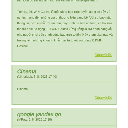
bạn luôn có trải nghiệm mới mẻ và thú vị mỗi khi ghé thăm.
Tóm lại, 911WIN Casino là một sòng bạc trực tuyến đáng tin cậy và
uy tín, mang đến những giá trị thương hiệu đáng kể. Với sự bảo mật
thông tin, dịch vụ hỗ trợ tận tâm, quy trình rút tiền an toàn, và bộ sưu
tập trò chơi đa dạng, 911WIN Casino xứng đáng là lựa chọn hàng đầu
cho người chơi yêu thích sòng bạc trực tuyến. Hãy tham gia ngay và
trải nghiệm những khoảnh khắc giải trí tuyệt vời cùng 911WIN
Casino!
Odpovědět
Cinema
(
Viktorigbb
,
6. 8. 2023
17:40
)
Cinema
Odpovědět
google yandex go
(
IAFaw
,
6. 8. 2023
17:18
)