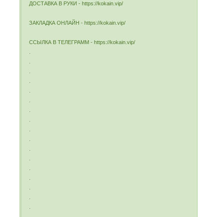
ДОСТАВКА В РУКИ - https://kokain.vip/
ЗАКЛАДКА ОНЛАЙН - https://kokain.vip/
ССЫЛКА В ТЕЛЕГРАММ - https://kokain.vip/
.
.
.
.
.
.
.
.
.
.
.
.
.
.
.
.
.
.