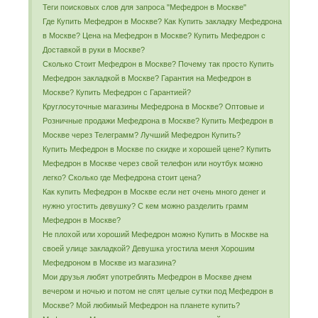
Теги поисковых слов для запроса "Мефедрон в Москве"
Где Купить Мефедрон в Москве? Как Купить закладку Мефедрона
в Москве? Цена на Мефедрон в Москве? Купить Мефедрон с
Доставкой в руки в Москве?
Сколько Стоит Мефедрон в Москве? Почему так просто Купить
Мефедрон закладкой в Москве? Гарантия на Мефедрон в
Москве? Купить Мефедрон с Гарантией?
Круглосуточные магазины Мефедрона в Москве? Оптовые и
Розничные продажи Мефедрона в Москве? Купить Мефедрон в
Москве через Телеграмм? Лучший Мефедрон Купить?
Купить Мефедрон в Москве по скидке и хорошей цене? Купить
Мефедрон в Москве через свой телефон или ноутбук можно
легко? Сколько где Мефедрона стоит цена?
Как купить Мефедрон в Москве если нет очень много денег и
нужно угостить девушку? С кем можно разделить грамм
Мефедрон в Москве?
Не плохой или хороший Мефедрон можно Купить в Москве на
своей улице закладкой? Девушка угостила меня Хорошим
Мефедроном в Москве из магазина?
Мои друзья любят употреблять Мефедрон в Москве днем
вечером и ночью и потом не спят целые сутки под Мефедрон в
Москве? Мой любимый Мефедрон на планете купить?