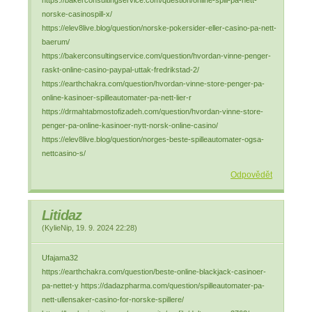
https://bakerconsultingservice.com/question/online-spill-pa-nett-
norske-casinospill-x/
https://elev8live.blog/question/norske-pokersider-eller-casino-pa-nett-
baerum/
https://bakerconsultingservice.com/question/hvordan-vinne-penger-
raskt-online-casino-paypal-uttak-fredrikstad-2/
https://earthchakra.com/question/hvordan-vinne-store-penger-pa-
online-kasinoer-spilleautomater-pa-nett-lier-r
https://drmahtabmostofizadeh.com/question/hvordan-vinne-store-
penger-pa-online-kasinoer-nytt-norsk-online-casino/
https://elev8live.blog/question/norges-beste-spilleautomater-ogsa-
nettcasino-s/
Odpovědět
Litidaz
(
KylieNip
,
19. 9. 2024
22:28
)
Ufajama32
https://earthchakra.com/question/beste-online-blackjack-casinoer-
pa-nettet-y https://dadazpharma.com/question/spilleautomater-pa-
nett-ullensaker-casino-for-norske-spillere/