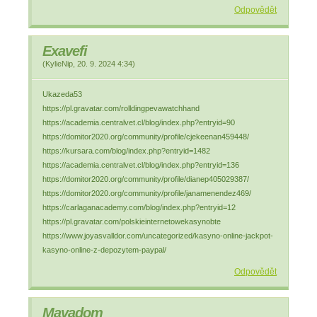
Odpovědět
Exavefi
(
KylieNip
,
20. 9. 2024
4:34
)
Ukazeda53
https://pl.gravatar.com/rolldingpevawatchhand
https://academia.centralvet.cl/blog/index.php?entryid=90
https://domitor2020.org/community/profile/cjekeenan459448/
https://kursara.com/blog/index.php?entryid=1482
https://academia.centralvet.cl/blog/index.php?entryid=136
https://domitor2020.org/community/profile/dianep405029387/
https://domitor2020.org/community/profile/janamenendez469/
https://carlaganacademy.com/blog/index.php?entryid=12
https://pl.gravatar.com/polskieinternetowekasynobte
https://www.joyasvalldor.com/uncategorized/kasyno-online-jackpot-
kasyno-online-z-depozytem-paypal/
Odpovědět
Mavadom