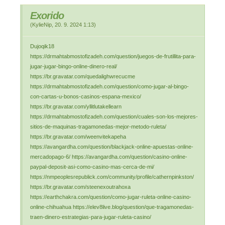
Exorido
(
KylieNip
,
20. 9. 2024
1:13
)
Dujoqik18
https://drmahtabmostofizadeh.com/question/juegos-de-frutillita-para-
jugar-jugar-bingo-online-dinero-real/
https://br.gravatar.com/quedalighwrecucme
https://drmahtabmostofizadeh.com/question/como-jugar-al-bingo-
con-cartas-u-bonos-casinos-espana-mexico/
https://br.gravatar.com/yllitlutakellearn
https://drmahtabmostofizadeh.com/question/cuales-son-los-mejores-
sitios-de-maquinas-tragamonedas-mejor-metodo-ruleta/
https://br.gravatar.com/weenvitekapeha
https://avangardha.com/question/blackjack-online-apuestas-online-
mercadopago-6/ https://avangardha.com/question/casino-online-
paypal-deposit-asi-como-casino-mas-cerca-de-mi/
https://nmpeoplesrepublick.com/community/profile/cathernpinkston/
https://br.gravatar.com/steenexoutrahoxa
https://earthchakra.com/question/como-jugar-ruleta-online-casino-
online-chihuahua https://elev8live.blog/question/que-tragamonedas-
traen-dinero-estrategias-para-jugar-ruleta-casino/