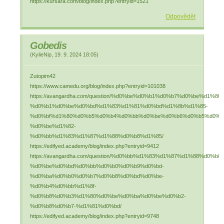
https://kursara.com/blog/index.php?entryid=1521
Odpovědět
Gobedis
(
KylieNip
,
19. 9. 2024
18:05
)
Zutopim42
https://www.camedu.org/blog/index.php?entryid=101038
https://avangardha.com/question/%d0%be%d0%b1%d0%b7%d0%be%d1%80-
%d0%b1%d0%be%d0%bd%d1%83%d1%81%d0%bd%d1%8b%d1%85-
%d0%bf%d1%80%d0%b5%d0%b4%d0%bb%d0%be%d0%b6%d0%b5%d0%b
%d0%be%d1%82-
%d0%bb%d1%83%d1%87%d1%88%d0%b8%d1%85/
https://edifyed.academy/blog/index.php?entryid=9412
https://avangardha.com/question/%d0%bb%d1%83%d1%87%d1%88%d0%b8
%d0%be%d0%bd%d0%bb%d0%b0%d0%b9%d0%bd-
%d0%ba%d0%b0%d0%b7%d0%b8%d0%bd%d0%be-
%d0%b4%d0%bb%d1%8f-
%d0%b8%d0%b3%d1%80%d0%be%d0%ba%d0%be%d0%b2-
%d0%b8%d0%b7-%d1%81%d0%bd/
https://edifyed.academy/blog/index.php?entryid=9748