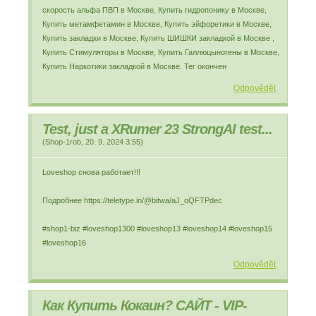
скорость альфа ПВП в Москве, Купить гидропонику в Москве,
Купить метамфетамин в Москве, Купить эйфоретики в Москве,
Купить закладки в Москве, Купить ШИШКИ закладкой в Москве ,
Купить Стимуляторы в Москве, Купить Галлюцыногены в Москве,
Купить Наркотики закладкой в Москве. Тег окончен
Odpovědět
Test, just a XRumer 23 StrongAI test...
(
Shop-1rob
,
20. 9. 2024
3:55
)
Loveshop снова работает!!!
Подробнее https://teletype.in/@bitwa/aJ_oQFTPdec
#shop1-biz #loveshop1300 #loveshop13 #loveshop14 #loveshop15
#loveshop16
Odpovědět
Как Купить Кокаин? САЙТ - VIP-