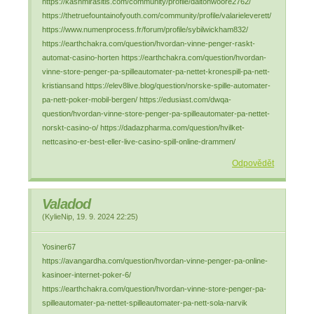
https://kashmirasitis.com/community/profile/daltonwoore2762/
https://thetruefountainofyouth.com/community/profile/valarieleverett/
https://www.numenprocess.fr/forum/profile/sybilwickham832/
https://earthchakra.com/question/hvordan-vinne-penger-raskt-
automat-casino-horten https://earthchakra.com/question/hvordan-
vinne-store-penger-pa-spilleautomater-pa-nettet-kronespill-pa-nett-
kristiansand https://elev8live.blog/question/norske-spille-automater-
pa-nett-poker-mobil-bergen/ https://edusiast.com/dwqa-
question/hvordan-vinne-store-penger-pa-spilleautomater-pa-nettet-
norskt-casino-o/ https://dadazpharma.com/question/hvilket-
nettcasino-er-best-eller-live-casino-spill-online-drammen/
Odpovědět
Valadod
(
KylieNip
,
19. 9. 2024
22:25
)
Yosiner67
https://avangardha.com/question/hvordan-vinne-penger-pa-online-
kasinoer-internet-poker-6/
https://earthchakra.com/question/hvordan-vinne-store-penger-pa-
spilleautomater-pa-nettet-spilleautomater-pa-nett-sola-narvik