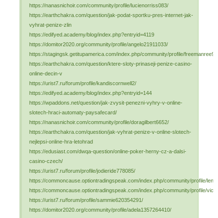
https://nanasnichoir.com/community/profile/lucienorriss083/
https://earthchakra.com/question/jak-podat-sportku-pres-internet-jak-
vyhrat-penize-zlin
https://edifyed.academy/blog/index.php?entryid=4119
https://domitor2020.org/community/profile/angelo21911033/
https://stagingsk.getitupamerica.com/index.php/community/profile/freemanree98
https://earthchakra.com/question/ktere-sloty-prinaseji-penize-casino-
online-decin-v
https://urist7.ru/forum/profile/kandiscornwell2/
https://edifyed.academy/blog/index.php?entryid=144
https://wpaddons.net/question/jak-zvysit-penezni-vyhry-v-online-
slotech-hraci-automaty-paysafecard/
https://nanasnichoir.com/community/profile/doragilbert6652/
https://earthchakra.com/question/jak-vyhrat-penize-v-online-slotech-
nejlepsi-online-hra-letohrad
https://edusiast.com/dwqa-question/online-poker-herny-cz-a-dalsi-
casino-czech/
https://urist7.ru/forum/profile/jodieride778085/
https://commoncause.optiontradingspeak.com/index.php/community/profile/len
https://commoncause.optiontradingspeak.com/index.php/community/profile/vicki
https://urist7.ru/forum/profile/sammie620354291/
https://domitor2020.org/community/profile/adela1357264410/