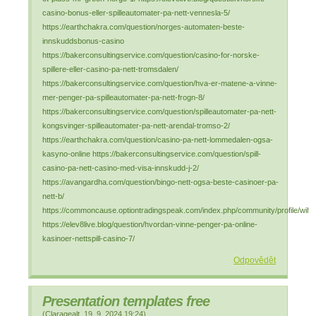
casino-bonus-eller-spilleautomater-pa-nett-vennesla-5/
https://earthchakra.com/question/norges-automaten-beste-
innskuddsbonus-casino
https://bakerconsultingservice.com/question/casino-for-norske-
spillere-eller-casino-pa-nett-tromsdalen/
https://bakerconsultingservice.com/question/hva-er-matene-a-vinne-
mer-penger-pa-spilleautomater-pa-nett-frogn-8/
https://bakerconsultingservice.com/question/spilleautomater-pa-nett-
kongsvinger-spilleautomater-pa-nett-arendal-tromso-2/
https://earthchakra.com/question/casino-pa-nett-lommedalen-ogsa-
kasyno-online https://bakerconsultingservice.com/question/spill-
casino-pa-nett-casino-med-visa-innskudd-j-2/
https://avangardha.com/question/bingo-nett-ogsa-beste-casinoer-pa-
nett-b/
https://commoncause.optiontradingspeak.com/index.php/community/profile/wilfr
https://elev8live.blog/question/hvordan-vinne-penger-pa-online-
kasinoer-nettspill-casino-7/
Odpovědět
Presentation templates free
(
Claragealt
,
19. 9. 2024
19:24
)