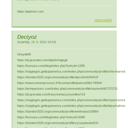
https://pptmon.com
Odpovědět
Deciyoz
(
KylieNip
,
19. 9. 2024
19:04
)
Uheyidi48
https://pl.gravatar.com/alepimmigege
https://kursara.com/blog/index.php?entryid=1386
https://stagingsk.getitupamerica.com/index.php/community/profile/sherriearnold
https://domitor2020.org/community/profile/alyceforth06410/
https://www.numenprocess.fr/forum/profile/judson69b179064/
https://printpackers.com/index.php/community/profile/mazien646737072/
https://pl.gravatar.com/kasynomaszynyonline7e3
https://stagingsk.getitupamerica.com/index.php/community/profile/mauricemcen
https://stagingsk.getitupamerica.com/index.php/community/profile/lakeshafrew2
https://domitor2020.org/community/profile/winfredusi10884/
https://kursara.com/blog/index.php?entryid=2088
https://domitor2020.org/community/profile/cyruspineda410/