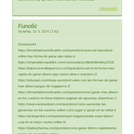
Odpovědět
Funolic
(
KylieNip
,
19. 9. 2024
17:42
)
Omohaso44
https://drmahtabmostofizadeh.com/question/casino-de-barcelona-
online-hay-forma-de-ganar-ala-ruleta-s/
https://nmpeoplesrepublick.com/community/profile/philwhitley0218/
https://bakerconsultingservice.com/question/cual-es-la-forma-mas-
rapida-de-ganar-dinero-app-casino-dinero-real-peru-2/
https://edusiast.com/dwqa-question/cuales-son-las-formas-de-ganar-
mas-dinero-juegos-de-tragaperra-2/
https://drmahtabmostofizadeh.com/question/como-ganar-mas-dinero-
en-los-casinos-en-linea-mejores-paginas-de-apuestas-deportivas-r/
https://www.varanasitutor.com/questions/como-aumentar-las-
ganancias-en-los-casinos-online-como-jugar-y-ganar-en-la-ruleta-t/
https://avangardha.com/question/que-tragamonedas-traen-dinero-
cual-es-el-mejor-casino-online-0/
https://dadazpharma.com/question/como-ganar-dinero-rapidamente-