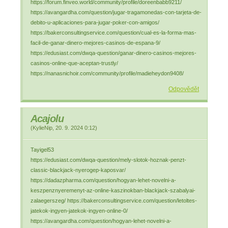
https://forum.finveo.world/community/profile/doreenbabb9211/
https://avangardha.com/question/jugar-tragamonedas-con-tarjeta-de-
debito-u-aplicaciones-para-jugar-poker-con-amigos/
https://bakerconsultingservice.com/question/cual-es-la-forma-mas-
facil-de-ganar-dinero-mejores-casinos-de-espana-9/
https://edusiast.com/dwqa-question/ganar-dinero-casinos-mejores-
casinos-online-que-aceptan-trustly/
https://nanasnichoir.com/community/profile/madieheydon9408/
Odpovědět
Acajolu
(
KylieNip
,
20. 9. 2024
0:12
)
Tayigel53
https://edusiast.com/dwqa-question/mely-slotok-hoznak-penzt-
classic-blackjack-nyerogep-kaposvar/
https://dadazpharma.com/question/hogyan-lehet-novelni-a-
keszpenznyeremenyt-az-online-kaszinokban-blackjack-szabalyai-
zalaegerszeg/ https://bakerconsultingservice.com/question/letoltes-
jatekok-ingyen-jatekok-ingyen-online-0/
https://avangardha.com/question/hogyan-lehet-novelni-a-