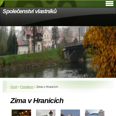
Společenství vlastníků
Úvod
»
Fotoalbum
»
Zima v Hranicích
Zima v Hranicích