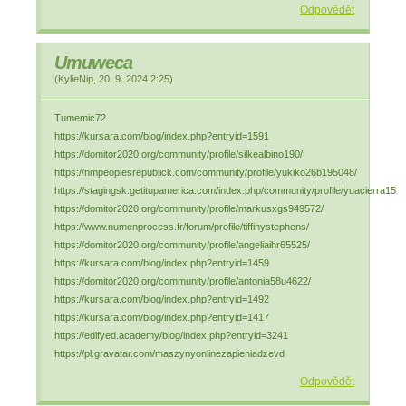
Odpovědět
Umuweca
(
KylieNip
,
20. 9. 2024
2:25
)
Tumemic72
https://kursara.com/blog/index.php?entryid=1591
https://domitor2020.org/community/profile/silkealbino190/
https://nmpeoplesrepublick.com/community/profile/yukiko26b195048/
https://stagingsk.getitupamerica.com/index.php/community/profile/yuacierra152
https://domitor2020.org/community/profile/markusxgs949572/
https://www.numenprocess.fr/forum/profile/tiffinystephens/
https://domitor2020.org/community/profile/angeliaihr65525/
https://kursara.com/blog/index.php?entryid=1459
https://domitor2020.org/community/profile/antonia58u4622/
https://kursara.com/blog/index.php?entryid=1492
https://kursara.com/blog/index.php?entryid=1417
https://edifyed.academy/blog/index.php?entryid=3241
https://pl.gravatar.com/maszynyonlinezapieniadzevd
Odpovědět