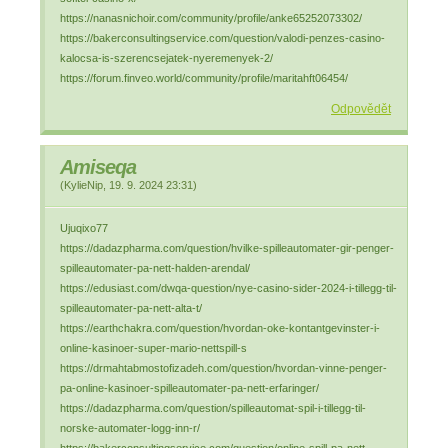
https://nanasnichoir.com/community/profile/anke65252073302/
https://bakerconsultingservice.com/question/valodi-penzes-casino-
kalocsa-is-szerencsejatek-nyeremenyek-2/
https://forum.finveo.world/community/profile/maritahft06454/
Odpovědět
Amiseqa
(
KylieNip
,
19. 9. 2024
23:31
)
Ujuqixo77
https://dadazpharma.com/question/hvilke-spilleautomater-gir-penger-
spilleautomater-pa-nett-halden-arendal/
https://edusiast.com/dwqa-question/nye-casino-sider-2024-i-tillegg-til-
spilleautomater-pa-nett-alta-t/
https://earthchakra.com/question/hvordan-oke-kontantgevinster-i-
online-kasinoer-super-mario-nettspill-s
https://drmahtabmostofizadeh.com/question/hvordan-vinne-penger-
pa-online-kasinoer-spilleautomater-pa-nett-erfaringer/
https://dadazpharma.com/question/spilleautomat-spil-i-tillegg-til-
norske-automater-logg-inn-r/