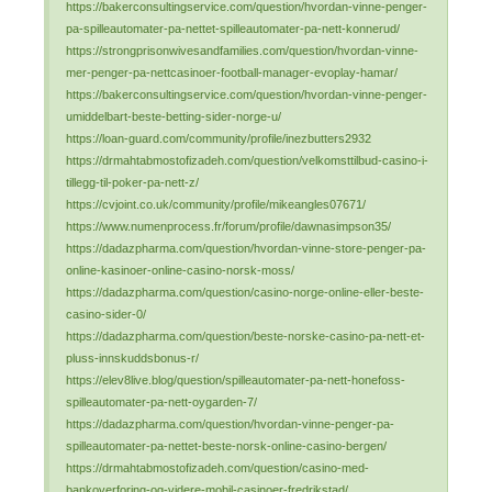
https://bakerconsultingservice.com/question/hvordan-vinne-penger-
pa-spilleautomater-pa-nettet-spilleautomater-pa-nett-konnerud/
https://strongprisonwivesandfamilies.com/question/hvordan-vinne-
mer-penger-pa-nettcasinoer-football-manager-evoplay-hamar/
https://bakerconsultingservice.com/question/hvordan-vinne-penger-
umiddelbart-beste-betting-sider-norge-u/
https://loan-guard.com/community/profile/inezbutters2932
https://drmahtabmostofizadeh.com/question/velkomsttilbud-casino-i-
tillegg-til-poker-pa-nett-z/
https://cvjoint.co.uk/community/profile/mikeangles07671/
https://www.numenprocess.fr/forum/profile/dawnasimpson35/
https://dadazpharma.com/question/hvordan-vinne-store-penger-pa-
online-kasinoer-online-casino-norsk-moss/
https://dadazpharma.com/question/casino-norge-online-eller-beste-
casino-sider-0/
https://dadazpharma.com/question/beste-norske-casino-pa-nett-et-
pluss-innskuddsbonus-r/
https://elev8live.blog/question/spilleautomater-pa-nett-honefoss-
spilleautomater-pa-nett-oygarden-7/
https://dadazpharma.com/question/hvordan-vinne-penger-pa-
spilleautomater-pa-nettet-beste-norsk-online-casino-bergen/
https://drmahtabmostofizadeh.com/question/casino-med-
bankoverforing-og-videre-mobil-casinoer-fredrikstad/