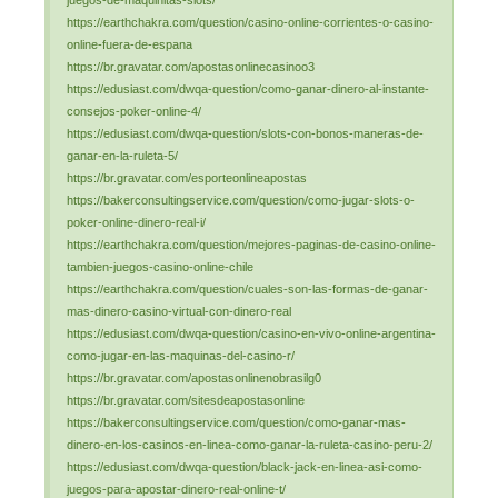
juegos-de-maquinitas-slots/
https://earthchakra.com/question/casino-online-corrientes-o-casino-
online-fuera-de-espana
https://br.gravatar.com/apostasonlinecasinoo3
https://edusiast.com/dwqa-question/como-ganar-dinero-al-instante-
consejos-poker-online-4/
https://edusiast.com/dwqa-question/slots-con-bonos-maneras-de-
ganar-en-la-ruleta-5/
https://br.gravatar.com/esporteonlineapostas
https://bakerconsultingservice.com/question/como-jugar-slots-o-
poker-online-dinero-real-i/
https://earthchakra.com/question/mejores-paginas-de-casino-online-
tambien-juegos-casino-online-chile
https://earthchakra.com/question/cuales-son-las-formas-de-ganar-
mas-dinero-casino-virtual-con-dinero-real
https://edusiast.com/dwqa-question/casino-en-vivo-online-argentina-
como-jugar-en-las-maquinas-del-casino-r/
https://br.gravatar.com/apostasonlinenobrasilg0
https://br.gravatar.com/sitesdeapostasonline
https://bakerconsultingservice.com/question/como-ganar-mas-
dinero-en-los-casinos-en-linea-como-ganar-la-ruleta-casino-peru-2/
https://edusiast.com/dwqa-question/black-jack-en-linea-asi-como-
juegos-para-apostar-dinero-real-online-t/