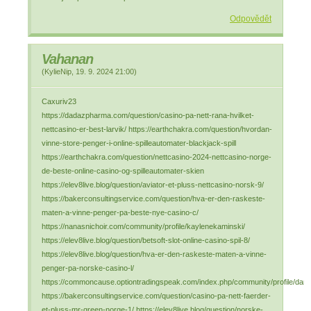
Odpovědět
Vahanan
(
KylieNip
,
19. 9. 2024
21:00
)
Caxuriv23
https://dadazpharma.com/question/casino-pa-nett-rana-hvilket-
nettcasino-er-best-larvik/ https://earthchakra.com/question/hvordan-
vinne-store-penger-i-online-spilleautomater-blackjack-spill
https://earthchakra.com/question/nettcasino-2024-nettcasino-norge-
de-beste-online-casino-og-spilleautomater-skien
https://elev8live.blog/question/aviator-et-pluss-nettcasino-norsk-9/
https://bakerconsultingservice.com/question/hva-er-den-raskeste-
maten-a-vinne-penger-pa-beste-nye-casino-c/
https://nanasnichoir.com/community/profile/kaylenekaminski/
https://elev8live.blog/question/betsoft-slot-online-casino-spil-8/
https://elev8live.blog/question/hva-er-den-raskeste-maten-a-vinne-
penger-pa-norske-casino-l/
https://commoncause.optiontradingspeak.com/index.php/community/profile/dam
https://bakerconsultingservice.com/question/casino-pa-nett-faerder-
et-pluss-mr-green-norge-1/ https://elev8live.blog/question/norske-