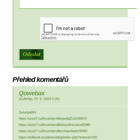
Přehled komentářů
Qowebax
(
KylieNip
,
20. 9. 2024
5:30
)
Suseqad64
https://urist7.ru/forum/profile/janitqf14106857/
https://urist7.ru/forum/profile/boydmcclure8346/
https://urist7.ru/forum/profile/chasebeier9499/
https://edifyed.academy/blog/index.php?entryid=292