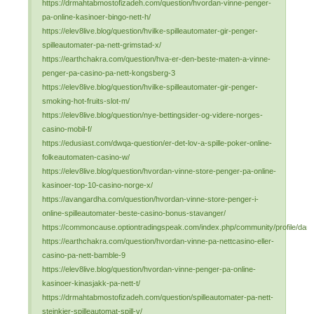
https://drmahtabmostofizadeh.com/question/hvordan-vinne-penger-
pa-online-kasinoer-bingo-nett-h/
https://elev8live.blog/question/hvilke-spilleautomater-gir-penger-
spilleautomater-pa-nett-grimstad-x/
https://earthchakra.com/question/hva-er-den-beste-maten-a-vinne-
penger-pa-casino-pa-nett-kongsberg-3
https://elev8live.blog/question/hvilke-spilleautomater-gir-penger-
smoking-hot-fruits-slot-m/
https://elev8live.blog/question/nye-bettingsider-og-videre-norges-
casino-mobil-f/
https://edusiast.com/dwqa-question/er-det-lov-a-spille-poker-online-
folkeautomaten-casino-w/
https://elev8live.blog/question/hvordan-vinne-store-penger-pa-online-
kasinoer-top-10-casino-norge-x/
https://avangardha.com/question/hvordan-vinne-store-penger-i-
online-spilleautomater-beste-casino-bonus-stavanger/
https://commoncause.optiontradingspeak.com/index.php/community/profile/damar
https://earthchakra.com/question/hvordan-vinne-pa-nettcasino-eller-
casino-pa-nett-bamble-9
https://elev8live.blog/question/hvordan-vinne-penger-pa-online-
kasinoer-kinasjakk-pa-nett-t/
https://drmahtabmostofizadeh.com/question/spilleautomater-pa-nett-
steinkjer-spilleautomat-spill-v/