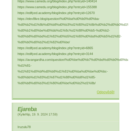
https://www.camedu.org/blog/index.php?entryid=140414
https://www.camedu.org/blog/index.php?entryid=155388
https://edifyed.academy/blog/index.php?entryid=12670
https://elev8live.blog/question/%d0%ba%d0%b0%d0%ba-
%d0%b2%d1%8b%d0%b8%d0%b3%d1%80%d1%8b%d0%b2%d0%b0%d1%8
%d0%b1%d0%be%d0%bb%d1%8c%d1%88%d0%b5-%d0%b2-
%d0%b8%d0%bd%d1%82%d0%b5%d1%80%d0%bd%d0%b5%d1%82-
%d0%b0%d0%b2%d1%82%d0%be/
https://edifyed.academy/blog/index.php?entryid=6865
https://edifyed.academy/blog/index.php?entryid=3144
https://avangardha.com/question/%d0%be%d0%b7%d0%bd%d0%b0%d
%d1%81-
%d1%81%d0%bf%d0%b8%d1%81%d0%ba%d0%be%d0%bc-
%d0%bb%d1%83%d1%87%d1%88%d0%b8%d1%85-
%d0%b8%d0%b3%d1%80%d0%be%d0%b2%d1%8b/
Odpovědět
Ejareba
(
KylieNip
,
19. 9. 2024
17:59
)
Iruzulu78