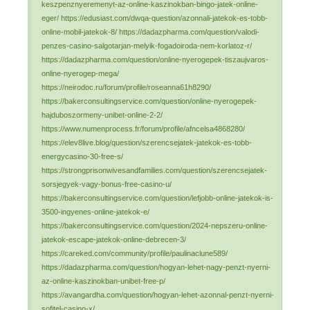
keszpenznyeremenyt-az-online-kaszinokban-bingo-jatek-online-
eger/ https://edusiast.com/dwqa-question/azonnali-jatekok-es-tobb-
online-mobil-jatekok-8/ https://dadazpharma.com/question/valodi-
penzes-casino-salgotarjan-melyik-fogadoiroda-nem-korlatoz-r/
https://dadazpharma.com/question/online-nyerogepek-tiszaujvaros-
online-nyerogep-mega/
https://neirodoc.ru/forum/profile/roseanna61h8290/
https://bakerconsultingservice.com/question/online-nyerogepek-
hajduboszormeny-unibet-online-2-2/
https://www.numenprocess.fr/forum/profile/afncelsa4868280/
https://elev8live.blog/question/szerencsejatek-jatekok-es-tobb-
energycasino-30-free-s/
https://strongprisonwivesandfamilies.com/question/szerencsejatek-
sorsjegyek-vagy-bonus-free-casino-u/
https://bakerconsultingservice.com/question/lefjobb-online-jatekok-is-
3500-ingyenes-online-jatekok-e/
https://bakerconsultingservice.com/question/2024-nepszeru-online-
jatekok-escape-jatekok-online-debrecen-3/
https://careked.com/community/profile/paulinaclune589/
https://dadazpharma.com/question/hogyan-lehet-nagy-penzt-nyerni-
az-online-kaszinokban-unibet-free-p/
https://avangardha.com/question/hogyan-lehet-azonnal-penzt-nyerni-
sofitel-casino-x/