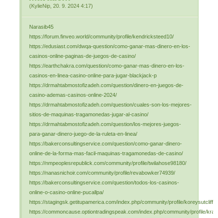
(
KylieNip
,
20. 9. 2024
4:17
)
Narasib45
https://forum.finveo.world/community/profile/kendricksteed10/
https://edusiast.com/dwqa-question/como-ganar-mas-dinero-en-los-
casinos-online-paginas-de-juegos-de-casino/
https://earthchakra.com/question/como-ganar-mas-dinero-en-los-
casinos-en-linea-casino-online-para-jugar-blackjack-p
https://drmahtabmostofizadeh.com/question/dinero-en-juegos-de-
casino-ademas-casinos-online-2024/
https://drmahtabmostofizadeh.com/question/cuales-son-los-mejores-
sitios-de-maquinas-tragamonedas-jugar-al-casino/
https://drmahtabmostofizadeh.com/question/los-mejores-juegos-
para-ganar-dinero-juego-de-la-ruleta-en-linea/
https://bakerconsultingservice.com/question/como-ganar-dinero-
online-de-la-forma-mas-facil-maquinas-tragamonedas-de-casino/
https://nmpeoplesrepublick.com/community/profile/twilahose98180/
https://nanasnichoir.com/community/profile/revabowker74939/
https://bakerconsultingservice.com/question/todos-los-casinos-
online-o-casino-online-pucallpa/
https://stagingsk.getitupamerica.com/index.php/community/profile/koreysutcliffe
https://commoncause.optiontradingspeak.com/index.php/community/profile/kra