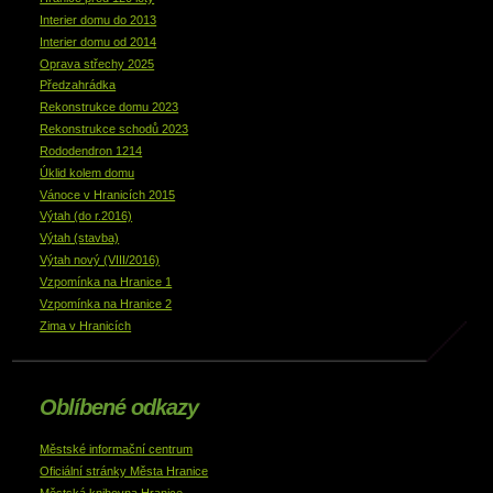
Interier domu do 2013
Interier domu od 2014
Oprava střechy 2025
Předzahrádka
Rekonstrukce domu 2023
Rekonstrukce schodů 2023
Rododendron 1214
Úklid kolem domu
Vánoce v Hranicích 2015
Výtah (do r.2016)
Výtah (stavba)
Výtah nový (VIII/2016)
Vzpomínka na Hranice 1
Vzpomínka na Hranice 2
Zima v Hranicích
Oblíbené odkazy
Městské informační centrum
Oficiální stránky Města Hranice