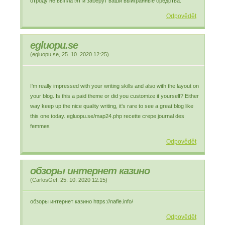
отроду не выплатят и заберут ваши выигранные средства.
Odpovědět
egluopu.se
(
egluopu.se
,
25. 10. 2020
12:25
)
I'm really impressed with your writing skills and also with the layout on
your blog. Is this a paid theme or did you customize it yourself? Either
way keep up the nice quality writing, it's rare to see a great blog like
this one today. egluopu.se/map24.php recette crepe journal des
femmes
Odpovědět
обзоры интернет казино
(
CarlosGef
,
25. 10. 2020
12:15
)
обзоры интернет казино https://nafle.info/
Odpovědět