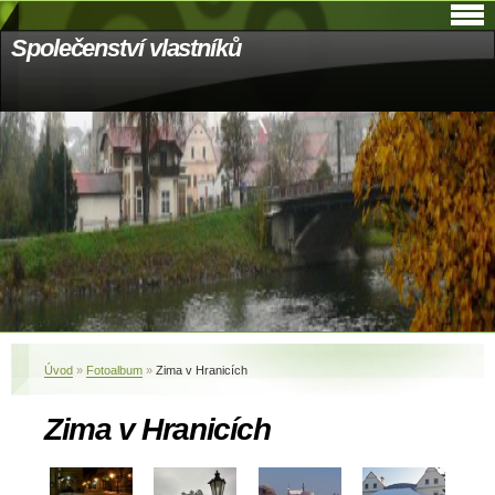
Společenství vlastníků
Úvod
»
Fotoalbum
»
Zima v Hranicích
Zima v Hranicích