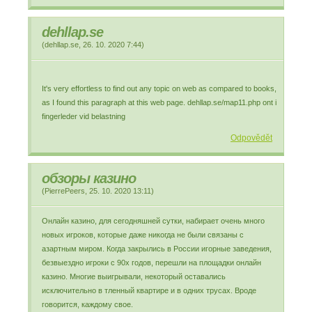
dehllap.se
(
dehllap.se
,
26. 10. 2020
7:44
)
It's very effortless to find out any topic on web as compared to books,
as I found this paragraph at this web page. dehllap.se/map11.php ont i
fingerleder vid belastning
Odpovědět
обзоры казино
(
PierrePeers
,
25. 10. 2020
13:11
)
Онлайн казино, для сегодняшней сутки, набирает очень много
новых игроков, которые даже никогда не были связаны с
азартным миром. Когда закрылись в России игорные заведения,
безвыездно игроки с 90х годов, перешли на площадки онлайн
казино. Многие выигрывали, некоторый оставались
исключительно в тленный квартире и в одних трусах. Вроде
говорится, каждому свое.