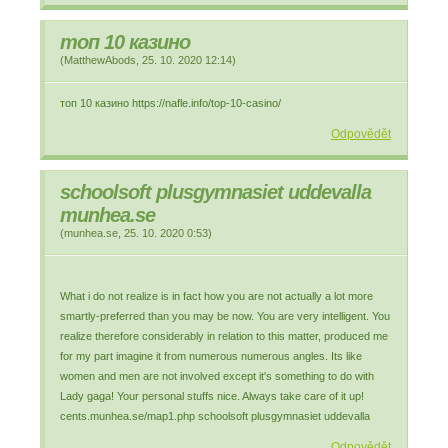
топ 10 казино
(
MatthewAbods
,
25. 10. 2020
12:14
)
топ 10 казино https://nafle.info/top-10-casino/
Odpovědět
schoolsoft plusgymnasiet uddevalla
munhea.se
(
munhea.se
,
25. 10. 2020
0:53
)
What i do not realize is in fact how you are not actually a lot more
smartly-preferred than you may be now. You are very intelligent. You
realize therefore considerably in relation to this matter, produced me
for my part imagine it from numerous numerous angles. Its like
women and men are not involved except it's something to do with
Lady gaga! Your personal stuffs nice. Always take care of it up!
cents.munhea.se/map1.php schoolsoft plusgymnasiet uddevalla
Odpovědět