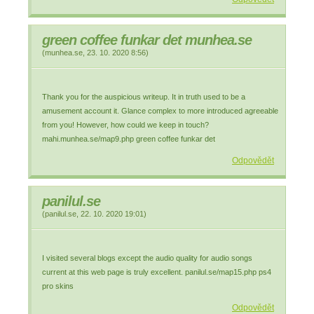
green coffee funkar det munhea.se
(
munhea.se
,
23. 10. 2020
8:56
)
Thank you for the auspicious writeup. It in truth used to be a
amusement account it. Glance complex to more introduced agreeable
from you! However, how could we keep in touch?
mahi.munhea.se/map9.php green coffee funkar det
Odpovědět
panilul.se
(
panilul.se
,
22. 10. 2020
19:01
)
I visited several blogs except the audio quality for audio songs
current at this web page is truly excellent. panilul.se/map15.php ps4
pro skins
Odpovědět