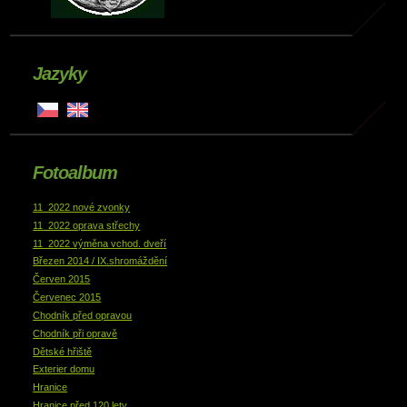
Jazyky
Fotoalbum
11_2022 nové zvonky
11_2022 oprava střechy
11_2022 výměna vchod. dveří
Březen 2014 / IX.shromáždění
Červen 2015
Červenec 2015
Chodník před opravou
Chodník při opravě
Dětské hřiště
Exterier domu
Hranice
Hranice před 120 lety