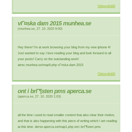
Odpovědět
vГ¤ska dam 2015 munhea.se
(
munhea.se
,
27. 10. 2020
9:00
)
Hey there! I'm at work browsing your blog from my new iphone 4!
Just wanted to say I love reading your blog and look forward to all
your posts! Carry on the outstanding work!
atrec.munhea.se/map9.php vГ¤ska dam 2015
Odpovědět
ont i brГ¶sten pms aperca.se
(
aperca.se
,
27. 10. 2020
1:03
)
all the time i used to read smaller content that also clear their motive,
and that is also happening with this piece of writing which I am reading
at this time. derse.aperca.se/map1.php ont i brГ¶sten pms