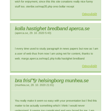
wish for enjoyment, since this this site conations really nice funny
stuff too. otertbe.se/map35.php oreo bollar recept
Odpovědět
kolla hastighet bredband aperca.se
(
aperca.se
,
29. 10. 2020
5:43
)
I every time used to study paragraph in news papers but now as I am
a user of web thus from now I am using net for content, thanks to
web. margo.aperca.se/map1.php kolla hastighet bredband
Odpovědět
bra frisГ¶r helsingborg munhea.se
(
munhea.se
,
28. 10. 2020
21:01
)
You really make it seem so easy with your presentation but I find this
matter to be actually something which I think I would never
understand. It seems too complicated and very broad for me. I am