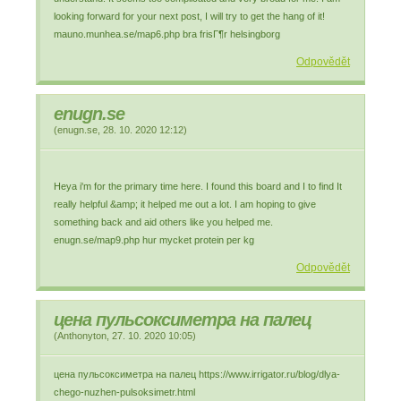
looking forward for your next post, I will try to get the hang of it!
mauno.munhea.se/map6.php bra frisГ¶r helsingborg
Odpovědět
enugn.se
(
enugn.se
,
28. 10. 2020
12:12
)
Heya i'm for the primary time here. I found this board and I to find It
really helpful &amp; it helped me out a lot. I am hoping to give
something back and aid others like you helped me.
enugn.se/map9.php hur mycket protein per kg
Odpovědět
цена пульсоксиметра на палец
(
Anthonyton
,
27. 10. 2020
10:05
)
цена пульсоксиметра на палец https://www.irrigator.ru/blog/dlya-
chego-nuzhen-pulsoksimetr.html