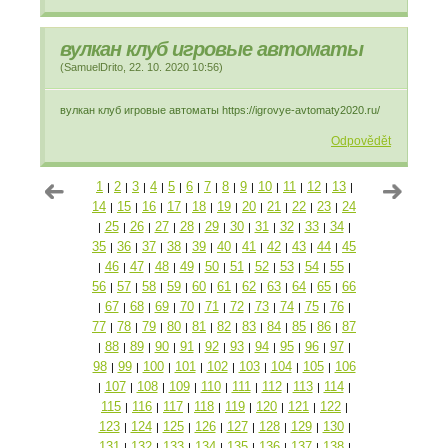
вулкан клуб игровые автоматы
(
SamuelDrito
,
22. 10. 2020
10:56
)
вулкан клуб игровые автоматы https://igrovye-avtomaty2020.ru/
Odpovědět
1
2
3
4
5
6
7
8
9
10
11
12
13
|
|
|
|
|
|
|
|
|
|
|
|
|
14
15
16
17
18
19
20
21
22
23
24
|
|
|
|
|
|
|
|
|
|
25
26
27
28
29
30
31
32
33
34
|
|
|
|
|
|
|
|
|
|
|
35
36
37
38
39
40
41
42
43
44
45
|
|
|
|
|
|
|
|
|
|
46
47
48
49
50
51
52
53
54
55
|
|
|
|
|
|
|
|
|
|
|
56
57
58
59
60
61
62
63
64
65
66
|
|
|
|
|
|
|
|
|
|
67
68
69
70
71
72
73
74
75
76
|
|
|
|
|
|
|
|
|
|
|
77
78
79
80
81
82
83
84
85
86
87
|
|
|
|
|
|
|
|
|
|
88
89
90
91
92
93
94
95
96
97
|
|
|
|
|
|
|
|
|
|
|
98
99
100
101
102
103
104
105
106
|
|
|
|
|
|
|
|
107
108
109
110
111
112
113
114
|
|
|
|
|
|
|
|
|
115
116
117
118
119
120
121
122
|
|
|
|
|
|
|
|
123
124
125
126
127
128
129
130
|
|
|
|
|
|
|
|
131
132
133
134
135
136
137
138
|
|
|
|
|
|
|
|