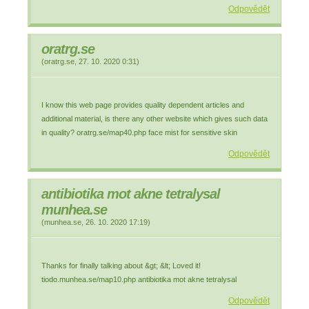
Odpovědět
oratrg.se
(
oratrg.se
,
27. 10. 2020
0:31
)
I know this web page provides quality dependent articles and
additional material, is there any other website which gives such data
in quality? oratrg.se/map40.php face mist for sensitive skin
Odpovědět
antibiotika mot akne tetralysal
munhea.se
(
munhea.se
,
26. 10. 2020
17:19
)
Thanks for finally talking about &gt; &lt; Loved it!
tiodo.munhea.se/map10.php antibiotika mot akne tetralysal
Odpovědět