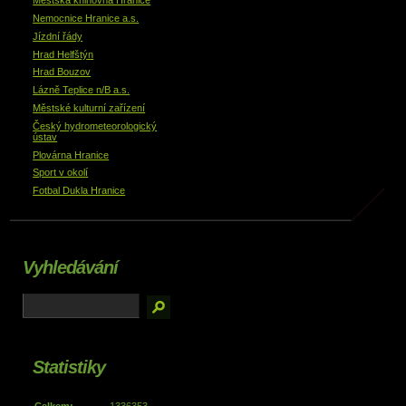
Městská knihovna Hranice
Nemocnice Hranice a.s.
Jízdní řády
Hrad Helfštýn
Hrad Bouzov
Lázně Teplice n/B a.s.
Městské kulturní zařízení
Český hydrometeorologický
ústav
Plovárna Hranice
Sport v okolí
Fotbal Dukla Hranice
Vyhledávání
Statistiky