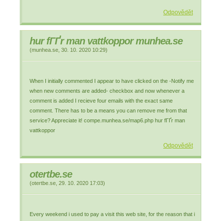
Odpovědět
hur fГҐr man vattkoppor munhea.se
(
munhea.se
,
30. 10. 2020
10:29
)
When I initially commented I appear to have clicked on the -Notify me
when new comments are added- checkbox and now whenever a
comment is added I recieve four emails with the exact same
comment. There has to be a means you can remove me from that
service? Appreciate it! compe.munhea.se/map6.php hur fГҐr man
vattkoppor
Odpovědět
otertbe.se
(
otertbe.se
,
29. 10. 2020
17:03
)
Every weekend i used to pay a visit this web site, for the reason that i