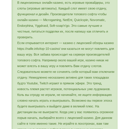
В лицензионных онлайн казино, есть игровые провайдеры, это
слоты (игровые автоматы). Каждый слот имеет свою отдачу,
функционал и дизайн. Производители топового софта чтобы
онлайн казино — Microgaming, NetEnt, Quickspin, Novomatic,
Endorphina, Yggdrasil, Soft-soap’n’go. Это самые лучшие и
честные, питаться подделки их, после напишу как отличить и
проверить.
Если открывается интернет — казино с лицензией обзоры казино
https://nafle.info/top-10-casino/ они казаться не могут повлиять для
вашу игру. Вся забава происходит на сервере производителей
топового софта. Например около вашей игре, казино никак не
может влезть в вашу игру и повлиять Вам отдачу слотов.
Следовательно можете не сочинять себе который вам отключили
отдачу. Немедленно несказанно активно для таких площадках
будто Youtube, Twitch играют в прямом эфире. Это тренд,
новость племя растет игроков, потенциальных уже лудоманов.
Коль вы отроду не играли, не начинайте, не ищите информацию
словно начать играть и выигрывать. Возможно вы первое эпоха
будите выигрывать и выйдите даже в великий плюс. На
дистанции вы не выиграете. Когда уже у вас появилось огромное
порыв начать, выбирайте всего с лицензией казино. Для данном
сайте в топе именно такие. Не играйте в лохотронах, вам там