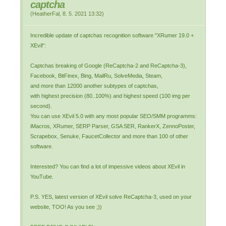
captcha
(
HeatherFal
,
8. 5. 2021
13:32
)
Incredible update of captchas recognition software "XRumer 19.0 +
XEvil":
Captchas breaking of Google (ReCaptcha-2 and ReCaptcha-3),
Facebook, BitFinex, Bing, MailRu, SolveMedia, Steam,
and more than 12000 another subtypes of captchas,
with highest precision (80..100%) and highest speed (100 img per
second).
You can use XEvil 5.0 with any most popular SEO/SMM programms:
iMacros, XRumer, SERP Parser, GSA SER, RankerX, ZennoPoster,
Scrapebox, Senuke, FaucetCollector and more than 100 of other
software.
Interested? You can find a lot of impessive videos about XEvil in
YouTube.
P.S. YES, latest version of XEvil solve ReCaptcha-3, used on your
website, TOO! As you see ;))