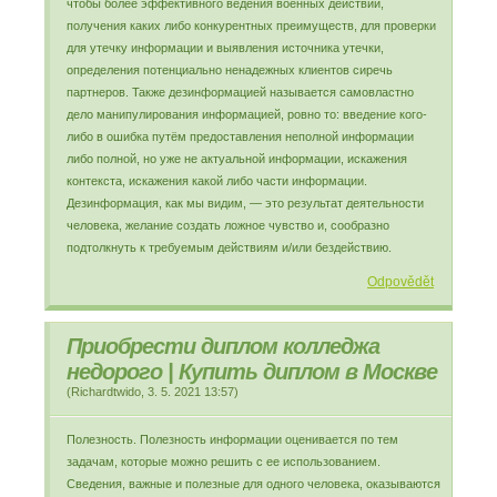
чтобы более эффективного ведения военных действий,
получения каких либо конкурентных преимуществ, для проверки
для утечку информации и выявления источника утечки,
определения потенциально ненадежных клиентов сиречь
партнеров. Также дезинформацией называется самовластно
дело манипулирования информацией, ровно то: введение кого-
либо в ошибка путём предоставления неполной информации
либо полной, но уже не актуальной информации, искажения
контекста, искажения какой либо части информации.
Дезинформация, как мы видим, — это результат деятельности
человека, желание создать ложное чувство и, сообразно
подтолкнуть к требуемым действиям и/или бездействию.
Odpovědět
Приобрести диплом колледжа
недорого | Купить диплом в Москве
(
Richardtwido
,
3. 5. 2021
13:57
)
Полезность. Полезность информации оценивается по тем
задачам, которые можно решить с ее использованием.
Сведения, важные и полезные для одного человека, оказываются