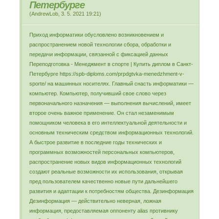
Петербурге
(
AndrewLob
,
3. 5. 2021
19:21
)
Приход информатики обусловлено возникновением и
распространением новой технологии сбора, обработки и
передачи информации, связанной с фиксацией данных
Переподготовка - Менеджмент в спорте | Купить диплом в Санкт-
Петербурге https://spb-diploms.com/prpdgtvka-menedzhment-v-
sporte/ на машинных носителях. Главный снасть информатики —
компьютер. Компьютер, получивший свое слово через
первоначального назначения — выполнения вычислений, имеет
второе очень важное применение. Он стал незаменимым
помощником человека в его интеллектуальной деятельности и
основным техническим средством информационных технологий.
А быстрое развитие в последние годы технических и
программных возможностей персональных компьютеров,
распространение новых видов информационных технологий
создают реальные возможности их использования, открывая
пред пользователем качественно новые пути дальнейшего
развития и адаптации к потребностям общества. Дезинформация
Дезинформация — действительно неверная, ложная
информация, предоставляемая оппоненту alias противнику