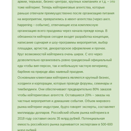
армии, тюрьмах, бизнес-центрах, крупных компаниях и т.д. – это
тоже кейтеринг. Теперь кейтеринговые агентства, которые
раньше отвечали преимущественно после организацию питания
на мероприятии, превратились в ивент-агентства (через англ.
happening – событие), отвечающие изза комплексную
организацию всего праздника через начала прежде конца. В
обязанности кейтеров сегодня входят разработка концепции,
написание сценария и шоу-программы мероприятия, выбор
площадки, артистов, декораторское оформление и прочее.
Круг возможностей кейтеринга очень широк. С его через
дозволительно организовать ровно грандиозный официальный
еда чтобы вип-персон, так и небольшую частную вечеринку,
барбекю на природе alias наивный праздник.
Основными клиентами кейтеринга являются крупный бизнес,
холдинги и корпорации, которые проводя форумы, семинары и
тимбилдинги. Они обеспечивают предварительно 80% заказов
чтобы кейтеринговых агентств. Оставшиеся 20% – заказы на
частные мероприятия и домашние события. Объем мирового
рынка кейтеринг-индустрии, будто говорят эксперты, составляет
миллиарды долларов. Российский объем рынка кейтеринга в
2018 году составил около 35 млрд рублей. Потенциальная
емкость российского рынка оценивается экспертами в 500-600
млрд рублей.