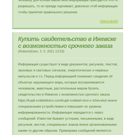
человеку для основе какой-либо информации приходится что-то
разрешать, то он прежде оценивает, довольно этой информации
чтобы принятия правильного решения.
Odpovědět
Купить свидетельство в Ижевске
с возможностью срочного заказа
(
RobertoDam
,
3. 5. 2021
13:53
)
Информация существует в виде документов, рисунков, текстов,
звуковых и световых сигналов, энергетических и нервных
импульсов и т.п. Перед информацией понимают сведения об
объектах окружающего мира, которые воспринимаются
человеком, животным, растительным миром Купить
свидетельство в Ижевске с возможностью срочного заказа
https://kupit-svidetelstvo.com/kupit-svidetel-stvo-v-izhevske/ иначе
специальными устройствами и повышают их уровень
информированности. Информация передается с через
сообщений. Известие бывают устными, письменными, в виде
рисунков, жестов, специальных знаков иначе организованными
каким-то другим образом. Примерами сообщений являются: