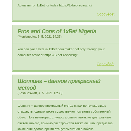
Actual mirror 1xBet for today https://1xbet-review.ng/
Odpovědět
Pros and Cons of 1xBet Nigeria
(
Monlegooks
,
6. 5. 2021
14:33
)
You can place bets in 1xBet bookmaker not only through your
computer browser https://1xbet-review.ng/
Odpovědět
Шоппинг – данное прекрасный
метод
(
Joshuaswatt
,
4. 5. 2021
12:38
)
Шоппинг – данное прекрасный метод никак не только лишь
отдохнуть, однако также существенно поменять собственный
облик. Но в некоторых случаях шоппинг никак не дает ровным
счетом ничего, помимо расстройства также лишних предметов,
какие еще долгое время станут пылиться в войске.