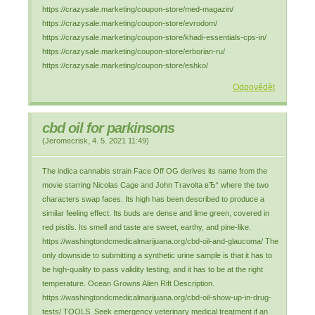
https://crazysale.marketing/coupon-store/med-magazin/
https://crazysale.marketing/coupon-store/evrodom/
https://crazysale.marketing/coupon-store/khadi-essentials-cps-in/
https://crazysale.marketing/coupon-store/erborian-ru/
https://crazysale.marketing/coupon-store/eshko/
Odpovědět
cbd oil for parkinsons
(
Jeromecrisk
,
4. 5. 2021
11:49
)
The indica cannabis strain Face Off OG derives its name from the
movie starring Nicolas Cage and John Travolta вЂ“ where the two
characters swap faces. Its high has been described to produce a
similar feeling effect. Its buds are dense and lime green, covered in
red pistils. Its smell and taste are sweet, earthy, and pine-like.
https://washingtondcmedicalmarijuana.org/cbd-oil-and-glaucoma/ The
only downside to submitting a synthetic urine sample is that it has to
be high-quality to pass validity testing, and it has to be at the right
temperature. Ocean Growns Alien Rift Description.
https://washingtondcmedicalmarijuana.org/cbd-oil-show-up-in-drug-
tests/ TOOLS. Seek emergency veterinary medical treatment if an