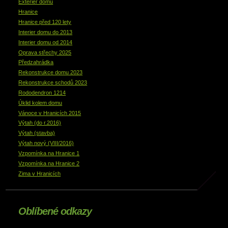
Exterier domu
Hranice
Hranice před 120 lety
Interier domu do 2013
Interier domu od 2014
Oprava střechy 2025
Předzahrádka
Rekonstrukce domu 2023
Rekonstrukce schodů 2023
Rododendron 1214
Úklid kolem domu
Vánoce v Hranicích 2015
Výtah (do r.2016)
Výtah (stavba)
Výtah nový (VIII/2016)
Vzpomínka na Hranice 1
Vzpomínka na Hranice 2
Zima v Hranicích
Oblíbené odkazy