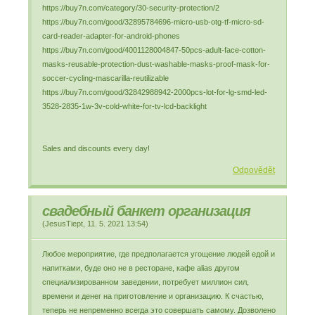
https://buy7n.com/category/30-security-protection/2
https://buy7n.com/good/32895784696-micro-usb-otg-tf-micro-sd-
card-reader-adapter-for-android-phones
https://buy7n.com/good/4001128004847-50pcs-adult-face-cotton-
masks-reusable-protection-dust-washable-masks-proof-mask-for-
soccer-cycling-mascarilla-reutilizable
https://buy7n.com/good/32842988942-2000pcs-lot-for-lg-smd-led-
3528-2835-1w-3v-cold-white-for-tv-lcd-backlight
Sales and discounts every day!
Odpovědět
свадебный банкет организация
(
JesusTiept
,
11. 5. 2021
13:54
)
Любое мероприятие, где предполагается угощение людей едой и
напитками, буде оно не в ресторане, кафе alias другом
специализированном заведении, потребует миллион сил,
времени и денег на приготовление и организацию. К счастью,
теперь не непременно всегда это совершать самому. Дозволено