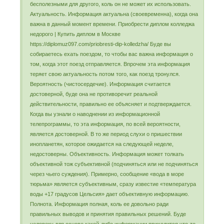
бесполезными для другого, коль он не может их использовать.
Актуальность. Информация актуальна (своевременна), когда она
важна в данный момент времени. Приобрести диплом колледжа
недорого | Купить диплом в Москве
https://diplomuz097.com/priobresti-dip-kolledzha/ Буде вы
собираетесь ехать поездом, то чтобы вас важна информация о
том, когда этот поезд отправляется. Впрочем эта информация
теряет свою актуальность потом того, как поезд тронулся.
Вероятность (чистосердечие). Информация считается
достоверной, буде она не противоречит реальной
действительности, правильно ее объясняет и подтверждается.
Когда вы узнали о наводнении из информационной
телепрограммы, то эта информация, по всей вероятности,
является достоверной. В то же период слухи о пришествии
инопланетян, которое ожидается на следующей неделе,
недостоверны. Объективность. Информация может толкать
объективной тож субъективной (подчиняться или не подчиняться
через чьего суждения). Примерно, сообщение «вода в море
тюрьма» является субъективным, сразу известие «температура
воды +17 градусов Цельсия» дает объективную информацию.
Полнота. Информация полная, коль ее довольно ради
правильных выводов и принятия правильных решений. Буде