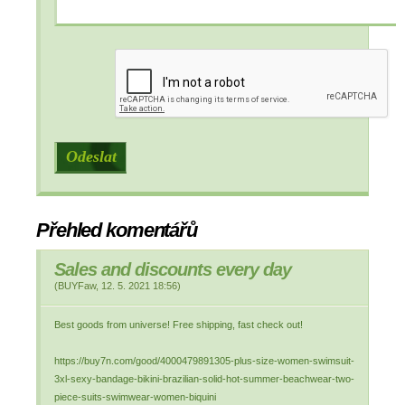
Přehled komentářů
Sales and discounts every day
(
BUYFaw
,
12. 5. 2021
18:56
)
Best goods from universe! Free shipping, fast check out!
https://buy7n.com/good/4000479891305-plus-size-women-swimsuit-
3xl-sexy-bandage-bikini-brazilian-solid-hot-summer-beachwear-two-
piece-suits-swimwear-women-biquini