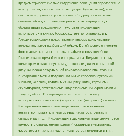
предусматривает, сколько содержание сообщения передается не
вследствие отдельные символы (цифры, буквы, знаки), а их
сочетанием, довольно размещения. Сподряд расположены
символы образуют слова, которые в свою очередь могут
образовывать предложения. Текстовая информация
используется в книгах, брошюрах, газетах, журналах и т.
Графическая форма представления информации, наравне
положение, имеет наибольший объем. К этой форме относятся
фотографии, картины, чертежи, графики и тому подобное.
Графическая форма более информативна. Видимо, поэтому,
если берем в руки новую книгу, то первым делом ищем в ней
рисунки, воеже создать о ней наиболее полное впечатление.
Информацию можно подавать одним из способов: буквами и
знаками, жестами, нотами музыки, рисунками, картинами,
скульптурами, звукозаписью, видеозаписью, кинофильмами и
тому подобное. Информация может являться в виде
непрерывных (аналоговых) и дискретных (цифровых) сигналов.
Информация в аналоговом виде меняет свое значение
незаметно (показатели термометра, часов со стрелками,
спидометра и т.д.). Информация в дискретном виде меняет свое
важность с определенным шагом (показатели электронных
часов, весы с гирями, подсчет количества предметов и т.п.).