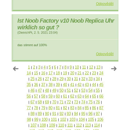
Odpovědět
Ist Noob Factory v10 Noob Replica Uhr
wirklich so gut ?
(
DietrichPt
,
2. 5. 2021
23:04
)
das stimmt auf 100%
Odpovědět
1
2
3
4
5
6
7
8
9
10
11
12
13
|
|
|
|
|
|
|
|
|
|
|
|
|
14
15
16
17
18
19
20
21
22
23
24
|
|
|
|
|
|
|
|
|
|
25
26
27
28
29
30
31
32
33
34
|
|
|
|
|
|
|
|
|
|
|
35
36
37
38
39
40
41
42
43
44
45
|
|
|
|
|
|
|
|
|
|
46
47
48
49
50
51
52
53
54
55
|
|
|
|
|
|
|
|
|
|
|
56
57
58
59
60
61
62
63
64
65
66
|
|
|
|
|
|
|
|
|
|
67
68
69
70
71
72
73
74
75
76
|
|
|
|
|
|
|
|
|
|
|
77
78
79
80
81
82
83
84
85
86
87
|
|
|
|
|
|
|
|
|
|
88
89
90
91
92
93
94
95
96
97
|
|
|
|
|
|
|
|
|
|
|
98
99
100
101
102
103
104
105
106
|
|
|
|
|
|
|
|
107
108
109
110
111
112
113
114
|
|
|
|
|
|
|
|
|