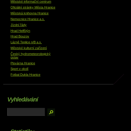
Městské informační centrum
Oficiální stránky Města Hranice
Městská knihovna Hranice
Nemocnice Hranice a.s.
Jízdní řády
Hrad Helfštýn
Hrad Bouzov
Lázně Teplice n/B a.s.
Městské kulturní zařízení
Český hydrometeorologický
ústav
Plovárna Hranice
Sport v okolí
Fotbal Dukla Hranice
Vyhledávání