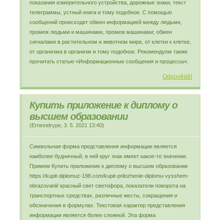
показания измерительного устройства, дорожные знаки, текст
телеграммы, устный книга и тому подобное. С помощью
сообщений происходит обмен информацией между людьми,
промеж людьми и машинами, промеж машинами; обмен
сигналами в растительном и животном мире, от клетки к клетке,
от организма в организм и тому подобное. Рекомендуем также
прочитать статью «Информационные сообщения и процессы«.
Odpovědět
Купить приложение к диплому о
высшем образовании
(
Ernestdrype
,
3. 5. 2021
13:40
)
Символьная форма представления информации является
наиболее будничный, в ней круг знак имеет какое-то значение.
Примем Купить приложение к диплому о высшем образовании
https://kupit-diplomuz-198.com/kupit-prilozhenie-diplomu-vysshem-
obrazovanii/ красный свет светофора, показатели поворота на
транспортных средствах, различные жесты, сокращения и
обозначения в формулах. Текстовая характер представления
информации является более сложной. Эта форма