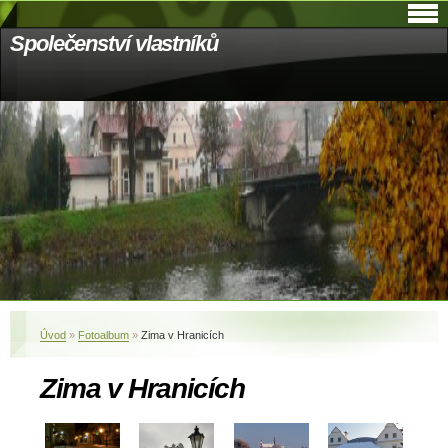
Společenství vlastníků
Úvod
»
Fotoalbum
»
Zima v Hranicích
Zima v Hranicích