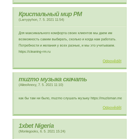
Кристальный мир РМ
(
Larrypyhon
,
7. 5. 2021
11:54
)
Для максимального комфорта своих клиентов мы даем им
возможность самим выбирать, сколько и когда нам работать.
Потребности и желания у всех разные, и мы это учитываем.
https://cleaning-rm.ru
Odpovědět
muzmo музыка скачать
(
AileeAnexy
,
7. 5. 2021
11:10
)
как бы там ни было, muzmo слушать музыку https://muzloman.me
Odpovědět
1xbet Nigeria
(
Monlegooks
,
6. 5. 2021
15:24
)