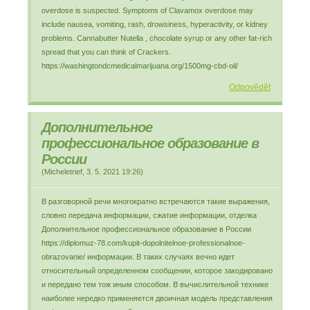
overdose is suspected. Symptoms of Clavamox overdose may
include nausea, vomiting, rash, drowsiness, hyperactivity, or kidney
problems. Cannabutter Nutella , chocolate syrup or any other fat-rich
spread that you can think of Crackers.
https://washingtondcmedicalmarijuana.org/1500mg-cbd-oil/
Odpovědět
Дополнительное
профессиональное образование в
России
(
Micheletrief
,
3. 5. 2021
19:26
)
В разговорной речи многократно встречаются такие выражения,
словно передача информации, сжатие информации, отделка
Дополнительное профессиональное образование в России
https://diplomuz-78.com/kupit-dopolnitelnoe-professionalnoe-
obrazovanie/ информации. В таких случаях вечно идет
относительный определенном сообщении, которое закодировано
и передано тем тож иным способом. В вычислительной технике
наиболее нередко применяется двоичная модель представления