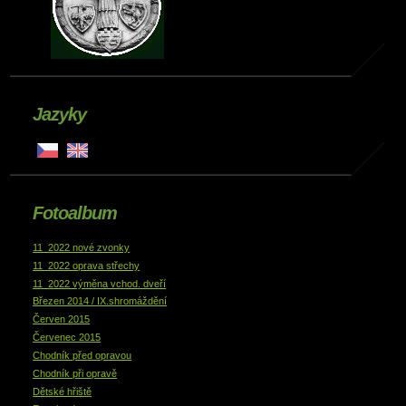
Jazyky
Fotoalbum
11_2022 nové zvonky
11_2022 oprava střechy
11_2022 výměna vchod. dveří
Březen 2014 / IX.shromáždění
Červen 2015
Červenec 2015
Chodník před opravou
Chodník při opravě
Dětské hřiště