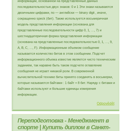
информации, основанной на представленные данных
последовательностью двух знаков: 0 и 1 Эти знаки называются
двоичными цифрами, по — английски — binary digit , иначе,
сокращенно speck (бит). Также используется восьмеричная
модель представления информации (основана для
представленные последовательности цифр 0, 1, …, 7) и
шестнадцатеричная форма представления информации
(основана на представленные последовательностью 0, 1, …, 9,
A, B, C, …, F). Информационным объемом сообщение
называется количество битов в этом сообщении. Подсчет
информационного объема известие является чисто техническим
заданием, так наравне быть таком подсчете оглавление
сообщения не играет никакой роли. В современной
вычислительной технике биты принято соединять в восьмерки,
которые называются байтами : 1 байт = 8 бит. Наряду с битами и
байтами используют и большие единицы измерения
информации.
Odpovědět
Переподготовка - Менеджмент в
спорте | Купить диплом в Санкт-