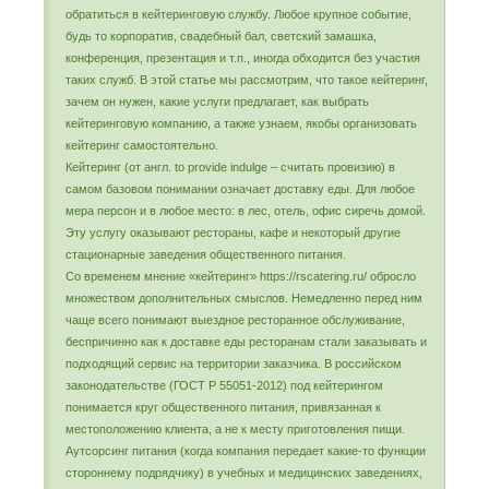
обратиться в кейтеринговую службу. Любое крупное событие,
будь то корпоратив, свадебный бал, светский замашка,
конференция, презентация и т.п., иногда обходится без участия
таких служб. В этой статье мы рассмотрим, что такое кейтеринг,
зачем он нужен, какие услуги предлагает, как выбрать
кейтеринговую компанию, а также узнаем, якобы организовать
кейтеринг самостоятельно.
Кейтеринг (от англ. to provide indulge – считать провизию) в
самом базовом понимании означает доставку еды. Для любое
мера персон и в любое место: в лес, отель, офис сиречь домой.
Эту услугу оказывают рестораны, кафе и некоторый другие
стационарные заведения общественного питания.
Со временем мнение «кейтеринг» https://rscatering.ru/ обросло
множеством дополнительных смыслов. Немедленно перед ним
чаще всего понимают выездное ресторанное обслуживание,
беспричинно как к доставке еды ресторанам стали заказывать и
подходящий сервис на территории заказчика. В российском
законодательстве (ГОСТ Р 55051-2012) под кейтерингом
понимается круг общественного питания, привязанная к
местоположению клиента, а не к месту приготовления пищи.
Аутсорсинг питания (когда компания передает какие-то функции
стороннему подрядчику) в учебных и медицинских заведениях,