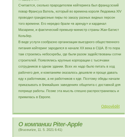
Считается, сколько прародителем кейтеринга был французский
повар Франсуа Ватель, который во времена короля Людовика XIV
проводил грандиозные пиры по заказу разных видных персон
того времени. Его нередко брали «в аренду» и кардинал
Мазарини, и фактический премьер-министр страны Жан-Батист
Кольбер.
В виде услуги сообразно организации выездного общественного
питания кейтеринг зародился в начале ХХ века в США. В то пора
там строились небоскребы, где были разом задействованы сотни
строителей. Появлялись крупные корпорации с тысячами
сотрудников в одном здании. Всех их надо было питать в ход
рабочего дня, и компаниям оказалось дешевле и проще давать
еду к работникам, а не работников к еде. Поэтому обеды начали
приказывать в ближайших заведениях общепита с доставкой для
поприще работы. Позже эта мысль спешно распространилась и
прижилась в Европе.
Odpovědět
О компании Piter-Apple
(
Bruceurize
,
11. 5. 2021
6:41
)